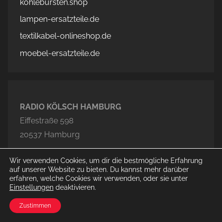
kohlebürsten.shop
lampen-ersatzteile.de
textilkabel-onlineshop.de
moebel-ersatzteile.de
RADIO KÖLSCH HAMBURG
Eiffestraße 598
20537 Hamburg
Tel.: 040 – 653 00 81
Wir verwenden Cookies, um dir die bestmögliche Erfahrung
auf unserer Website zu bieten. Du kannst mehr darüber
Fax: 040 – 653 00 80
erfahren, welche Cookies wir verwenden, oder sie unter
info@radiokoelsch.de
Einstellungen
deaktivieren.
Zustimmen