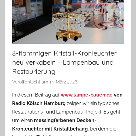
8-flammigen Kristall-Kronleuchter
neu verkabeln – Lampenbau und
Restaurierung
Veröffentlicht am
14. März 2026
v
o
In diesem Beitrag auf
www.lampe-bauen.de
von
n
Radio Kölsch Hamburg
zeigen wir ein typisches
A
Restaurations- und Lampenbau-Projekt. Es geht
n
um einen
messingfarbenen Decken-
d
Kronleuchter mit Kristallbehang
, bei dem die
r