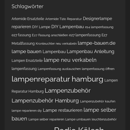
Schlagwörter
Designerlampe
Artemide Ersatzteile
Artemide Tizio Reparatur
DIY Lampenbau
reparieren
DIY Lampe
e14 lampenfassung
e27 fassung
e27 lampenfassung
E27
E27 Fassung anschließen
lampe-bauen.de
Metallfassung
Kronleuchter neu verkabeln
lampe bauen
Lampenbau Anleitung
Lampenbau
lampe neu verkabeln
Lampen Ersatzteile
lampenfassung
Lampenfassung austauschen
lampenfassung öffnen
lampenreparatur hamburg
Lampen
Lampenzubehör
Reparatur Hamburg
Lampenzubehör Hamburg
Lampenzubehör kaufen
lampe selber
Lampe restaurieren
lampe reparieren diy
bauen
Lampe selber reparieren
Lampe umbauen
leuchtenzubehör