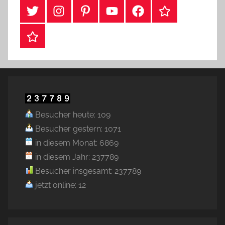
#Twitter
Instagram
Pinterest
YouTube
Facebook
TikTok
Webshop
Besucher heute: 109
Besucher gestern: 1071
in diesem Monat: 6869
in diesem Jahr: 237789
Besucher insgesamt: 237789
jetzt online: 12