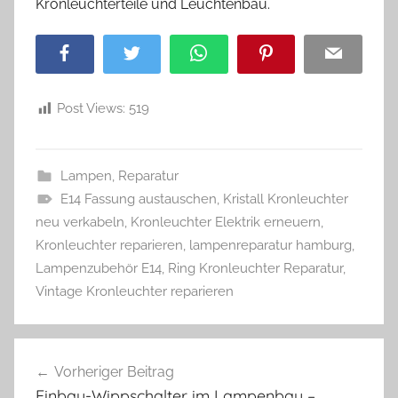
Kronleuchterteile und Leuchtenbau.
Facebook
Twitter
WhatsApp
Pinterest
Email
Post Views:
519
Lampen
,
Reparatur
E14 Fassung austauschen
,
Kristall Kronleuchter
neu verkabeln
,
Kronleuchter Elektrik erneuern
,
Kronleuchter reparieren
,
lampenreparatur hamburg
,
Lampenzubehör E14
,
Ring Kronleuchter Reparatur
,
Vintage Kronleuchter reparieren
Beitragsnavigation
Vorheriger Beitrag
Einbau-Wippschalter im Lampenbau –