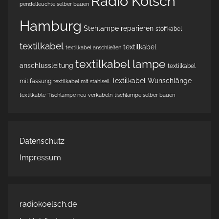
Radio Kölsch
pendelleuchte selber bauen
Hamburg
Stehlampe reparieren
stoffkabel
textilkabel
textilkabel
textilkabel anschließen
textilkabel lampe
anschlussleitung
textilkabel
Textilkabel Wunschlänge
mit fassung
textilkabel mit stahlseil
textilkable
Tischlampe neu verkabeln
tischlampe selber bauen
Datenschutz
Impressum
radiokoelsch.de