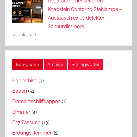
Reparatur einer seltenen
Knapstein Contorno Stehlampe –
Austausch eines defekten
Schnurdimmers
12. Juli 2026
Kategorien
Archive
Schlagwörter
Baldachine
(4)
Bauen
(51)
Diamantschliffkappen
(1)
Dimmer
(4)
E27 Fassung
(13)
Erdungsklemmen
(1)