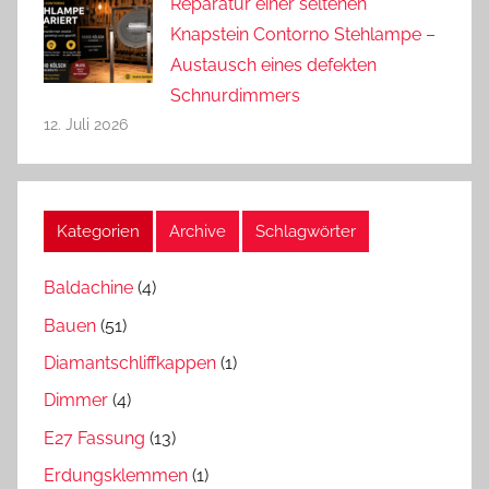
Reparatur einer seltenen
Knapstein Contorno Stehlampe –
Austausch eines defekten
Schnurdimmers
12. Juli 2026
Kategorien
Archive
Schlagwörter
Baldachine
(4)
Bauen
(51)
Diamantschliffkappen
(1)
Dimmer
(4)
E27 Fassung
(13)
Erdungsklemmen
(1)