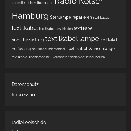
Radio Kölsch
pendelleuchte selber bauen
Hamburg
Stehlampe reparieren
stoffkabel
textilkabel
textilkabel
textilkabel anschließen
textilkabel lampe
anschlussleitung
textilkabel
Textilkabel Wunschlänge
mit fassung
textilkabel mit stahlseil
textilkable
Tischlampe neu verkabeln
tischlampe selber bauen
Datenschutz
Impressum
radiokoelsch.de