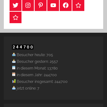
#Twitter
Instagram
Pinterest
YouTube
Facebook
TikTok
Webshop
Besucher heute: 705
Besucher gestern: 2557
in diesem Monat: 13780
in diesem Jahr: 244700
Besucher insgesamt: 244700
jetzt online: 7