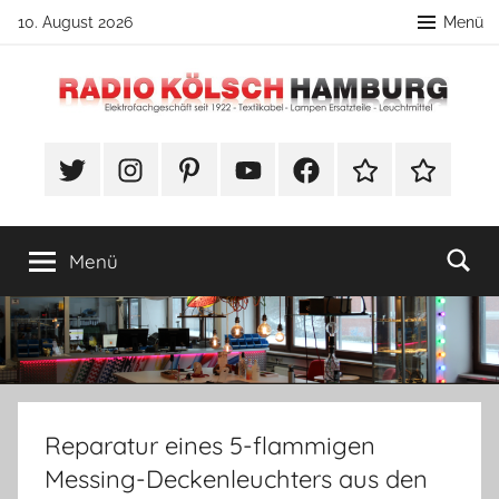
Zum
10. August 2026
Menü
Inhalt
springen
Radio
DIY
Lampenbau
#Twitter
Instagram
Pinterest
YouTube
Facebook
TikTok
Webshop
Kölsch
Tipps
Hamburg
Menü
Reparatur eines 5-flammigen
Messing-Deckenleuchters aus den