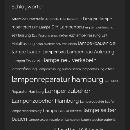
Schlagwörter
Designerlampe
Artemide Ersatzteile
Artemide Tizio Reparatur
DIY Lampenbau
reparieren
DIY Lampe
e14 lampenfassung
e27 fassung
e27 lampenfassung
E27
E27 Fassung anschließen
lampe-bauen.de
Metallfassung
Kronleuchter neu verkabeln
lampe bauen
Lampenbau Anleitung
Lampenbau
lampe neu verkabeln
Lampen Ersatzteile
lampenfassung
Lampenfassung austauschen
lampenfassung öffnen
lampenreparatur hamburg
Lampen
Lampenzubehör
Reparatur Hamburg
Lampenzubehör Hamburg
Lampenzubehör kaufen
lampe selber
Lampe restaurieren
lampe reparieren diy
bauen
Lampe selber reparieren
Lampe umbauen
leuchtenzubehör