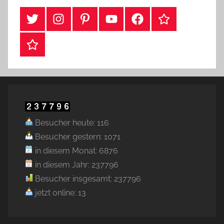
#Twitter
Instagram
Pinterest
YouTube
Facebook
TikTok
Webshop
Besucher heute: 116
Besucher gestern: 1071
in diesem Monat: 6876
in diesem Jahr: 237796
Besucher insgesamt: 237796
jetzt online: 13