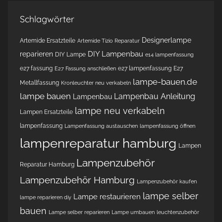
Schlagwörter
Designerlampe
Artemide Ersatzteile
Artemide Tizio Reparatur
DIY Lampenbau
reparieren
DIY Lampe
e14 lampenfassung
e27 fassung
e27 lampenfassung
E27
E27 Fassung anschließen
lampe-bauen.de
Metallfassung
Kronleuchter neu verkabeln
lampe bauen
Lampenbau Anleitung
Lampenbau
lampe neu verkabeln
Lampen Ersatzteile
lampenfassung
Lampenfassung austauschen
lampenfassung öffnen
lampenreparatur hamburg
Lampen
Lampenzubehör
Reparatur Hamburg
Lampenzubehör Hamburg
Lampenzubehör kaufen
lampe selber
Lampe restaurieren
lampe reparieren diy
bauen
Lampe selber reparieren
Lampe umbauen
leuchtenzubehör