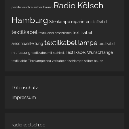
Radio Kölsch
pendelleuchte selber bauen
Hamburg
Stehlampe reparieren
stoffkabel
textilkabel
textilkabel
textilkabel anschließen
textilkabel lampe
anschlussleitung
textilkabel
Textilkabel Wunschlänge
mit fassung
textilkabel mit stahlseil
textilkable
Tischlampe neu verkabeln
tischlampe selber bauen
Datenschutz
Impressum
radiokoelsch.de