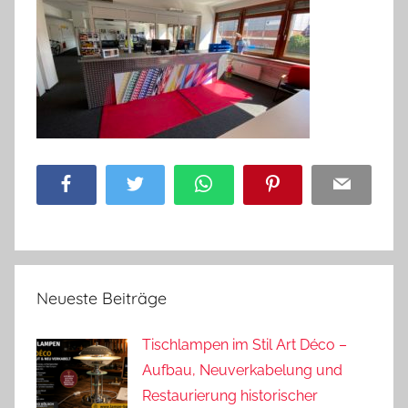
Facebook
Twitter
WhatsApp
Pinterest
Email
Neueste Beiträge
Tischlampen im Stil Art Déco –
Aufbau, Neuverkabelung und
Restaurierung historischer