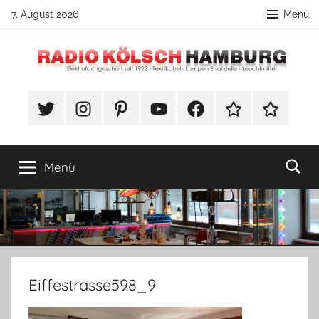
Zum
7. August 2026
Menü
Inhalt
springen
Radio
DIY
Lampenbau
#Twitter
Instagram
Pinterest
YouTube
Facebook
TikTok
Webshop
Kölsch
Tipps
Hamburg
Menü
Eiffestrasse598_9