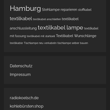
Hamburg
Stehlampe reparieren
stoffkabel
textilkabel
textilkabel
textilkabel anschließen
textilkabel lampe
anschlussleitung
textilkabel
Textilkabel Wunschlänge
mit fassung
textilkabel mit stahlseil
textilkable
Tischlampe neu verkabeln
tischlampe selber bauen
Datenschutz
Impressum
radiokoelsch.de
kohlebürsten.shop