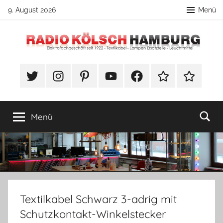
Zum
9. August 2026
Menü
Inhalt
springen
Radio
DIY
Lampenbau
#Twitter
Instagram
Pinterest
YouTube
Facebook
TikTok
Webshop
Kölsch
Tipps
Hamburg
Menü
Textilkabel Schwarz 3-adrig mit
Schutzkontakt-Winkelstecker