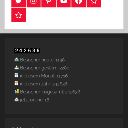
#Twitter
Instagram
Pinterest
YouTube
Facebook
TikTok
Webshop
Besucher heute: 1198
Besucher gestern: 2280
in diesem Monat: 11716
in diesem Jahr: 242636
Besucher insgesamt: 242636
jetzt online: 18