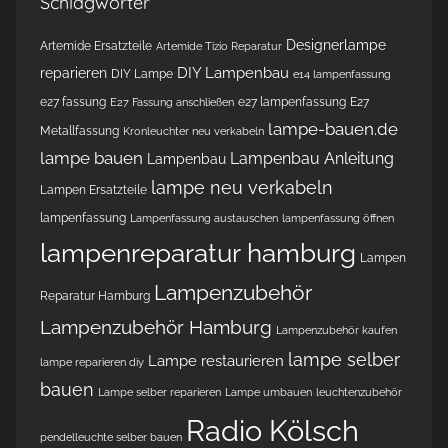
Schlagwörter
Designerlampe
Artemide Ersatzteile
Artemide Tizio Reparatur
DIY Lampenbau
reparieren
DIY Lampe
e14 lampenfassung
e27 fassung
e27 lampenfassung
E27
E27 Fassung anschließen
lampe-bauen.de
Metallfassung
Kronleuchter neu verkabeln
lampe bauen
Lampenbau Anleitung
Lampenbau
lampe neu verkabeln
Lampen Ersatzteile
lampenfassung
Lampenfassung austauschen
lampenfassung öffnen
lampenreparatur hamburg
Lampen
Lampenzubehör
Reparatur Hamburg
Lampenzubehör Hamburg
Lampenzubehör kaufen
lampe selber
Lampe restaurieren
lampe reparieren diy
bauen
Lampe selber reparieren
Lampe umbauen
leuchtenzubehör
Radio Kölsch
pendelleuchte selber bauen