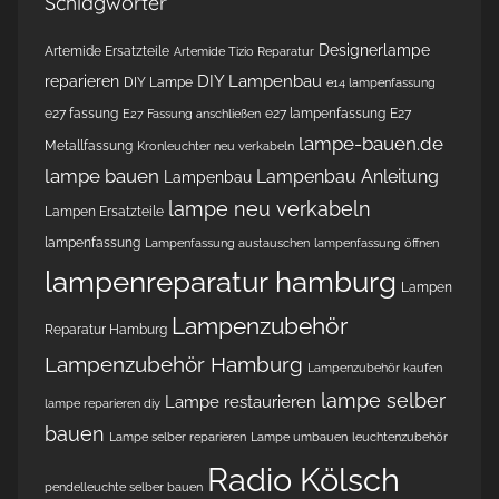
Schlagwörter
Designerlampe
Artemide Ersatzteile
Artemide Tizio Reparatur
DIY Lampenbau
reparieren
DIY Lampe
e14 lampenfassung
e27 fassung
e27 lampenfassung
E27
E27 Fassung anschließen
lampe-bauen.de
Metallfassung
Kronleuchter neu verkabeln
lampe bauen
Lampenbau Anleitung
Lampenbau
lampe neu verkabeln
Lampen Ersatzteile
lampenfassung
Lampenfassung austauschen
lampenfassung öffnen
lampenreparatur hamburg
Lampen
Lampenzubehör
Reparatur Hamburg
Lampenzubehör Hamburg
Lampenzubehör kaufen
lampe selber
Lampe restaurieren
lampe reparieren diy
bauen
Lampe selber reparieren
Lampe umbauen
leuchtenzubehör
Radio Kölsch
pendelleuchte selber bauen