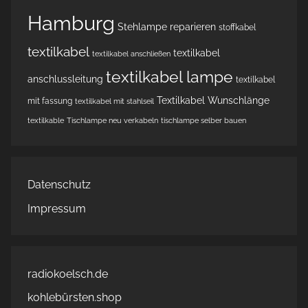
Hamburg
Stehlampe reparieren
stoffkabel
textilkabel
textilkabel
textilkabel anschließen
textilkabel lampe
anschlussleitung
textilkabel
Textilkabel Wunschlänge
mit fassung
textilkabel mit stahlseil
textilkable
Tischlampe neu verkabeln
tischlampe selber bauen
Datenschutz
Impressum
radiokoelsch.de
kohlebürsten.shop