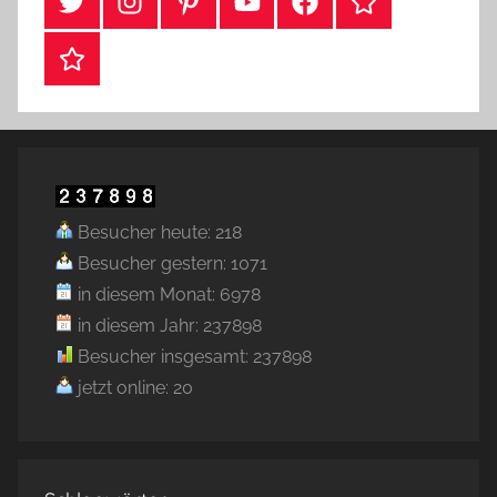
#Twitter
Instagram
Pinterest
YouTube
Facebook
TikTok
Webshop
Besucher heute: 218
Besucher gestern: 1071
in diesem Monat: 6978
in diesem Jahr: 237898
Besucher insgesamt: 237898
jetzt online: 20