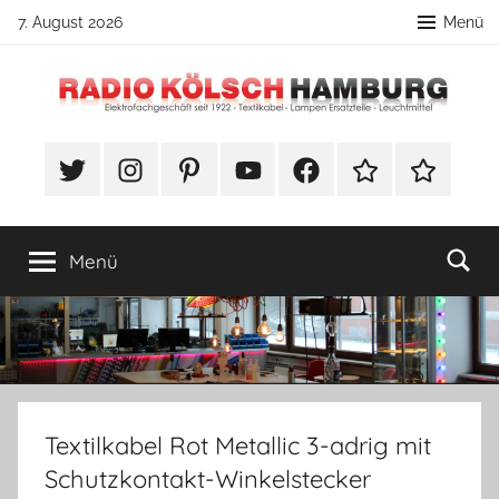
Zum
7. August 2026
Menü
Inhalt
springen
Radio
DIY
Lampenbau
#Twitter
Instagram
Pinterest
YouTube
Facebook
TikTok
Webshop
Kölsch
Tipps
Hamburg
Menü
Textilkabel Rot Metallic 3-adrig mit
Schutzkontakt-Winkelstecker