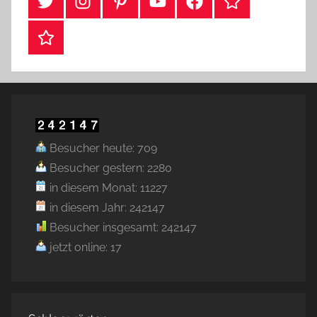
#Twitter
Instagram
Pinterest
YouTube
Facebook
TikTok
Webshop
Besucher heute: 709
Besucher gestern: 2280
in diesem Monat: 11227
in diesem Jahr: 242147
Besucher insgesamt: 242147
jetzt online: 17