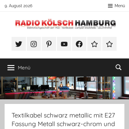
Zum
9. August 2026
Menü
Inhalt
springen
Radio
DIY
Lampenbau
#Twitter
Instagram
Pinterest
YouTube
Facebook
TikTok
Webshop
Kölsch
Tipps
Hamburg
Menü
Textilkabel schwarz metallic mit E27
Fassung Metall schwarz-chrom und