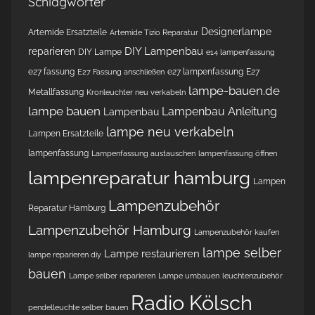
Schlagwörter
Designerlampe
Artemide Ersatzteile
Artemide Tizio Reparatur
DIY Lampenbau
reparieren
DIY Lampe
e14 lampenfassung
e27 fassung
e27 lampenfassung
E27
E27 Fassung anschließen
lampe-bauen.de
Metallfassung
Kronleuchter neu verkabeln
lampe bauen
Lampenbau Anleitung
Lampenbau
lampe neu verkabeln
Lampen Ersatzteile
lampenfassung
Lampenfassung austauschen
lampenfassung öffnen
lampenreparatur hamburg
Lampen
Lampenzubehör
Reparatur Hamburg
Lampenzubehör Hamburg
Lampenzubehör kaufen
lampe selber
Lampe restaurieren
lampe reparieren diy
bauen
Lampe selber reparieren
Lampe umbauen
leuchtenzubehör
Radio Kölsch
pendelleuchte selber bauen