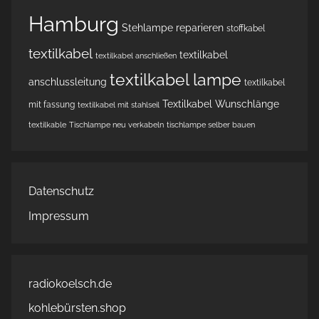
Hamburg
Stehlampe reparieren
stoffkabel
textilkabel
textilkabel
textilkabel anschließen
textilkabel lampe
anschlussleitung
textilkabel
Textilkabel Wunschlänge
mit fassung
textilkabel mit stahlseil
textilkable
Tischlampe neu verkabeln
tischlampe selber bauen
Datenschutz
Impressum
radiokoelsch.de
kohlebürsten.shop