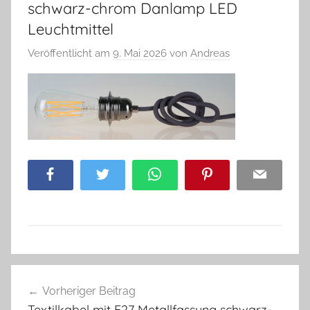
schwarz-chrom Danlamp LED
Leuchtmittel
Veröffentlicht am
9. Mai 2026
von
Andreas
Facebook
Twitter
WhatsApp
Pinterest
Email
Beitragsnavigation
Vorheriger Beitrag
Textilkabel mit E27 Metallfassung schwarz-