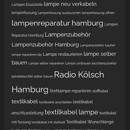
lampe neu verkabeln
Lampen Ersatzteile
lampenfassung
Lampenfassung austauschen
lampenfassung öffnen
lampenreparatur hamburg
Lampen
Lampenzubehör
Reparatur Hamburg
Lampenzubehör Hamburg
Lampenzubehör kaufen
lampe selber
Lampe restaurieren
lampe reparieren diy
bauen
Lampe selber reparieren
Lampe umbauen
leuchtenzubehör
Radio Kölsch
pendelleuchte selber bauen
Hamburg
Stehlampe reparieren
stoffkabel
textilkabel
textilkabel
textilkabel anschließen
textilkabel lampe
anschlussleitung
textilkabel
Textilkabel Wunschlänge
mit fassung
textilkabel mit stahlseil