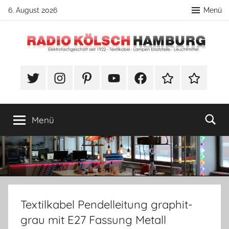
Zum
6. August 2026
Menü
Inhalt
springen
Radio
DIY
Lampenbau
#Twitter
Instagram
Pinterest
YouTube
Facebook
TikTok
Webshop
Kölsch
Tipps
Hamburg
Menü
Textilkabel Pendelleitung graphit-
grau mit E27 Fassung Metall