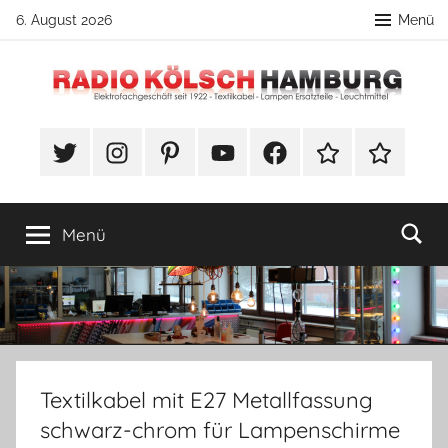
Zum
6. August 2026
Menü
Inhalt
springen
Radio
DIY
Lampenbau
#Twitter
Instagram
Pinterest
YouTube
Facebook
TikTok
Webshop
Kölsch
Tipps
Hamburg
Menü
Textilkabel mit E27 Metallfassung
schwarz-chrom für Lampenschirme