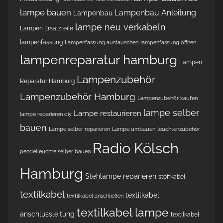
lampe bauen
Lampenbau Anleitung
Lampenbau
lampe neu verkabeln
Lampen Ersatzteile
lampenfassung
Lampenfassung austauschen
lampenfassung öffnen
lampenreparatur hamburg
Lampen
Lampenzubehör
Reparatur Hamburg
Lampenzubehör Hamburg
Lampenzubehör kaufen
lampe selber
Lampe restaurieren
lampe reparieren diy
bauen
Lampe selber reparieren
Lampe umbauen
leuchtenzubehör
Radio Kölsch
pendelleuchte selber bauen
Hamburg
Stehlampe reparieren
stoffkabel
textilkabel
textilkabel
textilkabel anschließen
textilkabel lampe
anschlussleitung
textilkabel