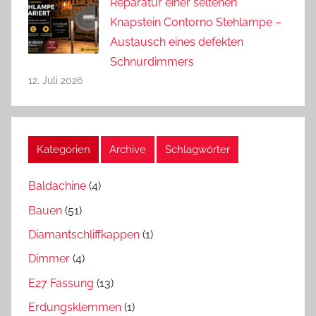
Reparatur einer seltenen
Knapstein Contorno Stehlampe –
Austausch eines defekten
Schnurdimmers
12. Juli 2026
Kategorien
Archive
Schlagwörter
Baldachine
(4)
Bauen
(51)
Diamantschliffkappen
(1)
Dimmer
(4)
E27 Fassung
(13)
Erdungsklemmen
(1)