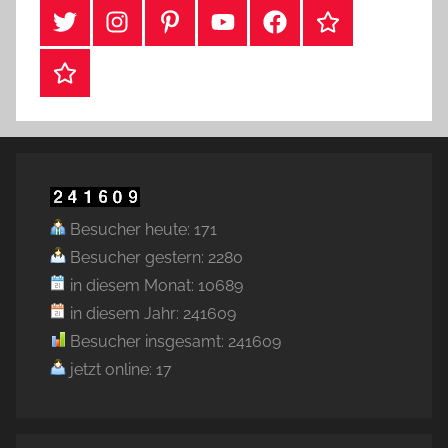
#Twitter
Instagram
Pinterest
YouTube
Facebook
TikTok
Webshop
Besucher heute: 171
Besucher gestern: 2280
in diesem Monat: 10689
in diesem Jahr: 241609
Besucher insgesamt: 241609
jetzt online: 17