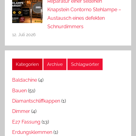
Reparatur einer seltenen
Knapstein Contorno Stehlampe –
Austausch eines defekten
Schnurdimmers
12. Juli 2026
Kategorien
Archive
Schlagwörter
Baldachine
(4)
Bauen
(51)
Diamantschliffkappen
(1)
Dimmer
(4)
E27 Fassung
(13)
Erdungsklemmen
(1)