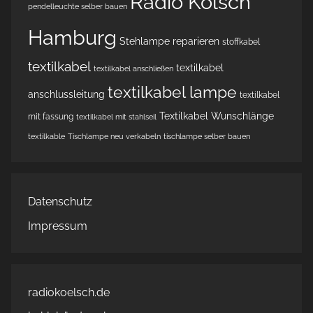
Radio Kölsch
pendelleuchte selber bauen
Hamburg
Stehlampe reparieren
stoffkabel
textilkabel
textilkabel
textilkabel anschließen
textilkabel lampe
anschlussleitung
textilkabel
Textilkabel Wunschlänge
mit fassung
textilkabel mit stahlseil
textilkable
Tischlampe neu verkabeln
tischlampe selber bauen
Datenschutz
Impressum
radiokoelsch.de