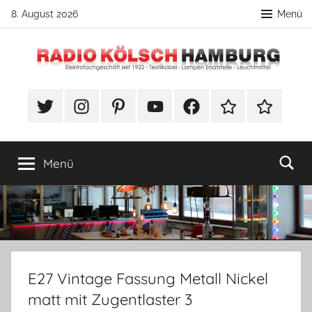
Zum
8. August 2026
Menü
Inhalt
springen
Radio
DIY
Lampenbau
#Twitter
Instagram
Pinterest
YouTube
Facebook
TikTok
Webshop
Kölsch
Tipps
Hamburg
Menü
E27 Vintage Fassung Metall Nickel
matt mit Zugentlaster 3