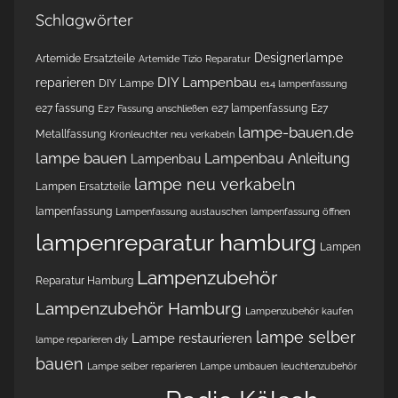
Schlagwörter
Designerlampe
Artemide Ersatzteile
Artemide Tizio Reparatur
DIY Lampenbau
reparieren
DIY Lampe
e14 lampenfassung
e27 fassung
e27 lampenfassung
E27
E27 Fassung anschließen
lampe-bauen.de
Metallfassung
Kronleuchter neu verkabeln
lampe bauen
Lampenbau Anleitung
Lampenbau
lampe neu verkabeln
Lampen Ersatzteile
lampenfassung
Lampenfassung austauschen
lampenfassung öffnen
lampenreparatur hamburg
Lampen
Lampenzubehör
Reparatur Hamburg
Lampenzubehör Hamburg
Lampenzubehör kaufen
lampe selber
Lampe restaurieren
lampe reparieren diy
bauen
Lampe selber reparieren
Lampe umbauen
leuchtenzubehör