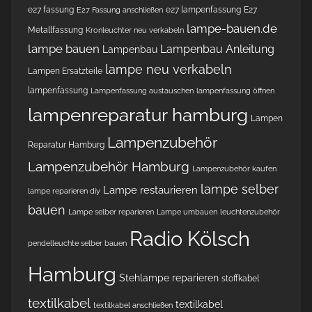
e27 fassung
e27 lampenfassung
E27
E27 Fassung anschließen
lampe-bauen.de
Metallfassung
Kronleuchter neu verkabeln
lampe bauen
Lampenbau Anleitung
Lampenbau
lampe neu verkabeln
Lampen Ersatzteile
lampenfassung
Lampenfassung austauschen
lampenfassung öffnen
lampenreparatur hamburg
Lampen
Lampenzubehör
Reparatur Hamburg
Lampenzubehör Hamburg
Lampenzubehör kaufen
lampe selber
Lampe restaurieren
lampe reparieren diy
bauen
Lampe selber reparieren
Lampe umbauen
leuchtenzubehör
Radio Kölsch
pendelleuchte selber bauen
Hamburg
Stehlampe reparieren
stoffkabel
textilkabel
textilkabel
textilkabel anschließen