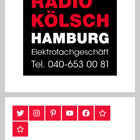
#Twitter
Instagram
Pinterest
YouTube
Facebook
TikTok
Webshop