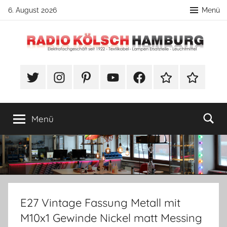
Zum
6. August 2026
Menü
Inhalt
springen
Radio
DIY
Lampenbau
#Twitter
Instagram
Pinterest
YouTube
Facebook
TikTok
Webshop
Kölsch
Tipps
Hamburg
Menü
E27 Vintage Fassung Metall mit
M10x1 Gewinde Nickel matt Messing