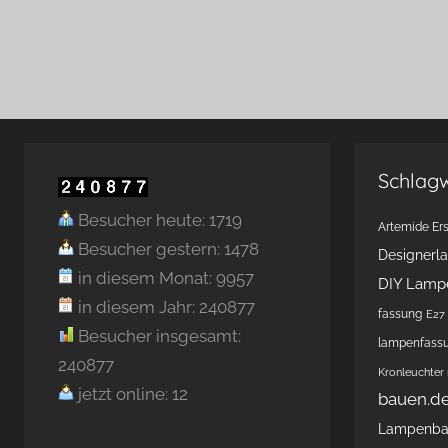
Schlag
Besucher heute: 1719
Artemide Ers
Besucher gestern: 1478
Designerl
in diesem Monat: 9957
DIY Lamp
in diesem Jahr: 240877
fassung
E27 
Besucher insgesamt:
lampenfass
240877
Kronleuchter
jetzt online: 12
bauen.d
Lampenb