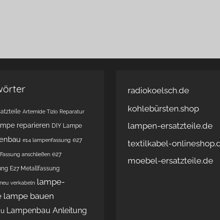
wörter
radiokoelsch.de
kohlebürsten.shop
atzteile
Artemide Tizio Reparatur
lampen-ersatzteile.de
ampe reparieren
DIY Lampe
enbau
e27
e14 lampenfassung
textilkabel-onlineshop.
e27
Fassung anschließen
moebel-ersatzteile.de
ung
E27 Metallfassung
lampe-
 neu verkabeln
e
lampe bauen
Lampenbau Anleitung
au