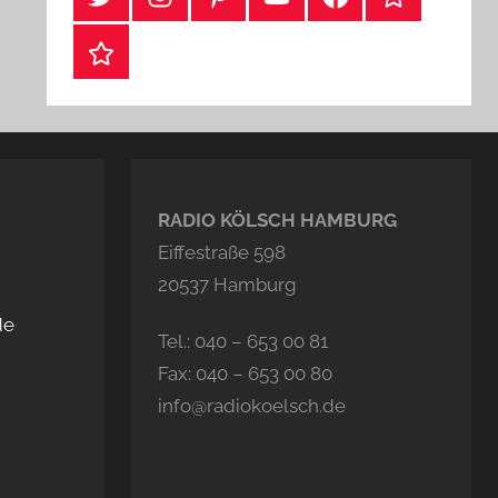
Webshop
RADIO KÖLSCH HAMBURG
Eiffestraße 598
20537 Hamburg
de
Tel.: 040 – 653 00 81
Fax: 040 – 653 00 80
info@radiokoelsch.de