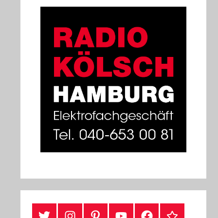
#Twitter
Instagram
Pinterest
YouTube
Facebook
TikTok