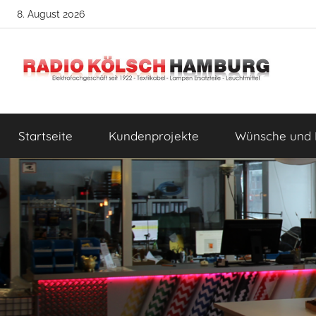
Zum
8. August 2026
Inhalt
springen
Radio
DIY
Lampenbau
Startseite
Kundenprojekte
Wünsche und 
Tipps
Kölsch
Hamburg