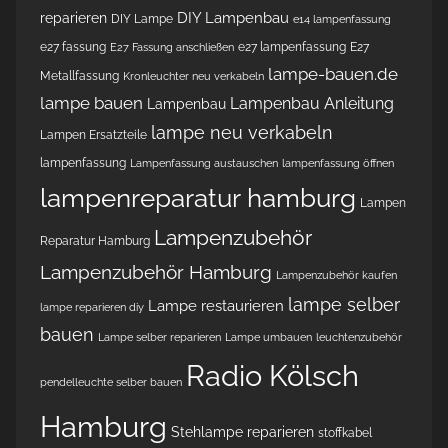
DIY Lampenbau
reparieren
DIY Lampe
e14 lampenfassung
e27 fassung
e27 lampenfassung
E27
E27 Fassung anschließen
lampe-bauen.de
Metallfassung
Kronleuchter neu verkabeln
lampe bauen
Lampenbau Anleitung
Lampenbau
lampe neu verkabeln
Lampen Ersatzteile
lampenfassung
Lampenfassung austauschen
lampenfassung öffnen
lampenreparatur hamburg
Lampen
Lampenzubehör
Reparatur Hamburg
Lampenzubehör Hamburg
Lampenzubehör kaufen
lampe selber
Lampe restaurieren
lampe reparieren diy
bauen
Lampe selber reparieren
Lampe umbauen
leuchtenzubehör
Radio Kölsch
pendelleuchte selber bauen
Hamburg
Stehlampe reparieren
stoffkabel