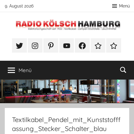
Zum
9. August 2026
Menü
Inhalt
springen
Radio
DIY
Lampenbau
#Twitter
Instagram
Pinterest
YouTube
Facebook
TikTok
Webshop
Kölsch
Tipps
Hamburg
Menü
Textilkabel_Pendel_mit_Kunststofff
assung_Stecker_Schalter_blau