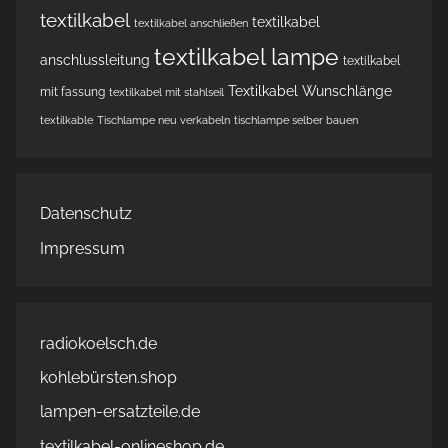
textilkabel
textilkabel
textilkabel anschließen
textilkabel lampe
anschlussleitung
textilkabel
Textilkabel Wunschlänge
mit fassung
textilkabel mit stahlseil
textilkable
Tischlampe neu verkabeln
tischlampe selber bauen
Datenschutz
Impressum
radiokoelsch.de
kohlebürsten.shop
lampen-ersatzteile.de
textilkabel-onlineshop.de