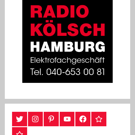
#Twitter
Instagram
Pinterest
YouTube
Facebook
TikTok
Webshop