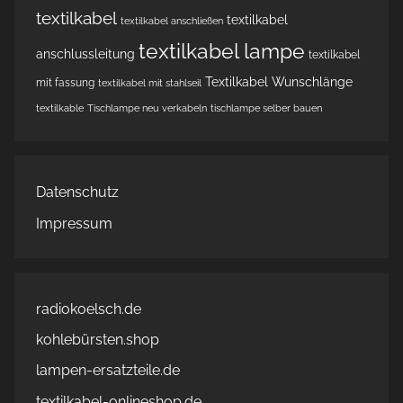
textilkabel
textilkabel
textilkabel anschließen
textilkabel lampe
anschlussleitung
textilkabel
Textilkabel Wunschlänge
mit fassung
textilkabel mit stahlseil
textilkable
Tischlampe neu verkabeln
tischlampe selber bauen
Datenschutz
Impressum
radiokoelsch.de
kohlebürsten.shop
lampen-ersatzteile.de
textilkabel-onlineshop.de