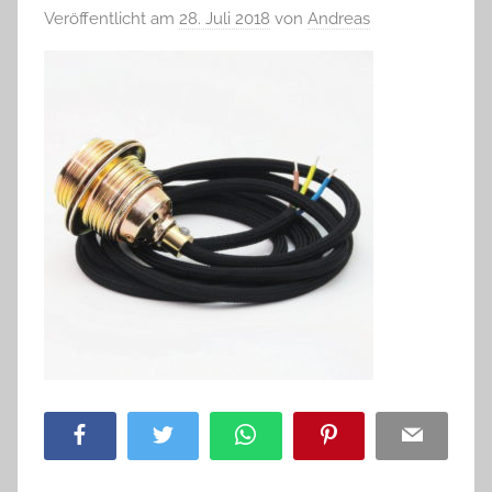
Veröffentlicht am
28. Juli 2018
von
Andreas
Facebook
Twitter
WhatsApp
Pinterest
Email