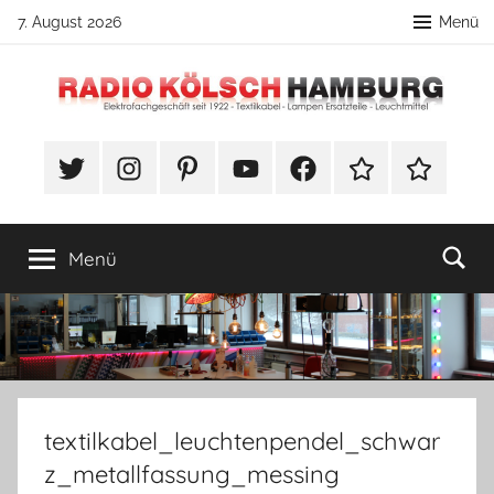
Zum
7. August 2026
Menü
Inhalt
springen
Radio
DIY
Lampenbau
#Twitter
Instagram
Pinterest
YouTube
Facebook
TikTok
Webshop
Kölsch
Tipps
Hamburg
Menü
textilkabel_leuchtenpendel_schwar
z_metallfassung_messing