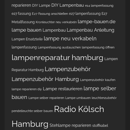
DIY Lampenbau
reparieren
DIY Lampe
e14 lampenfassung
e27 fassung
e27 lampenfassung
E27
E27 Fassung anschließen
lampe-bauen.de
Metallfassung
Kronleuchter neu verkabeln
lampe bauen
Lampenbau Anleitung
Lampenbau
lampe neu verkabeln
Lampen Ersatzteile
lampenfassung
Lampenfassung austauschen
lampenfassung öffnen
lampenreparatur hamburg
Lampen
Lampenzubehör
Reparatur Hamburg
Lampenzubehör Hamburg
Lampenzubehör kaufen
lampe selber
Lampe restaurieren
lampe reparieren diy
bauen
Lampe selber reparieren
Lampe umbauen
leuchtenzubehör
Radio Kölsch
pendelleuchte selber bauen
Hamburg
Stehlampe reparieren
stoffkabel