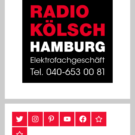
#Twitter
Instagram
Pinterest
YouTube
Facebook
TikTok
Webshop