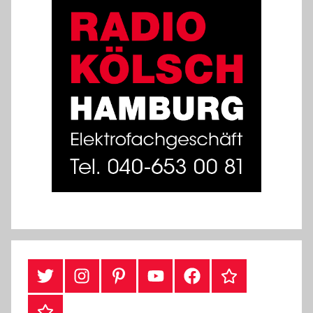
#Twitter
Instagram
Pinterest
YouTube
Facebook
TikTok
Webshop