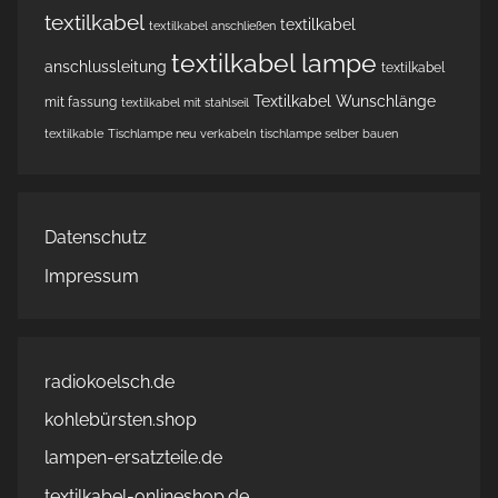
textilkabel
textilkabel
textilkabel anschließen
textilkabel lampe
anschlussleitung
textilkabel
Textilkabel Wunschlänge
mit fassung
textilkabel mit stahlseil
textilkable
Tischlampe neu verkabeln
tischlampe selber bauen
Datenschutz
Impressum
radiokoelsch.de
kohlebürsten.shop
lampen-ersatzteile.de
textilkabel-onlineshop.de