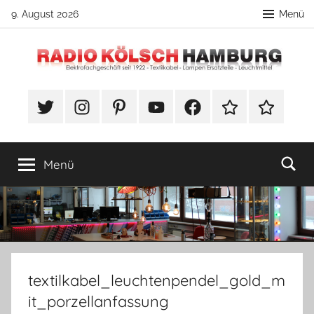
Zum
9. August 2026
Menü
Inhalt
springen
Radio
DIY
Lampenbau
#Twitter
Instagram
Pinterest
YouTube
Facebook
TikTok
Webshop
Kölsch
Tipps
Hamburg
Menü
textilkabel_leuchtenpendel_gold_m
it_porzellanfassung