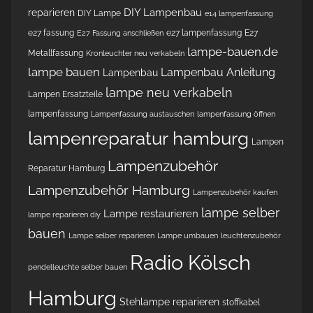
DIY Lampenbau
reparieren
DIY Lampe
e14 lampenfassung
e27 fassung
e27 lampenfassung
E27
E27 Fassung anschließen
lampe-bauen.de
Metallfassung
Kronleuchter neu verkabeln
lampe bauen
Lampenbau Anleitung
Lampenbau
lampe neu verkabeln
Lampen Ersatzteile
lampenfassung
Lampenfassung austauschen
lampenfassung öffnen
lampenreparatur hamburg
Lampen
Lampenzubehör
Reparatur Hamburg
Lampenzubehör Hamburg
Lampenzubehör kaufen
lampe selber
Lampe restaurieren
lampe reparieren diy
bauen
Lampe selber reparieren
Lampe umbauen
leuchtenzubehör
Radio Kölsch
pendelleuchte selber bauen
Hamburg
Stehlampe reparieren
stoffkabel