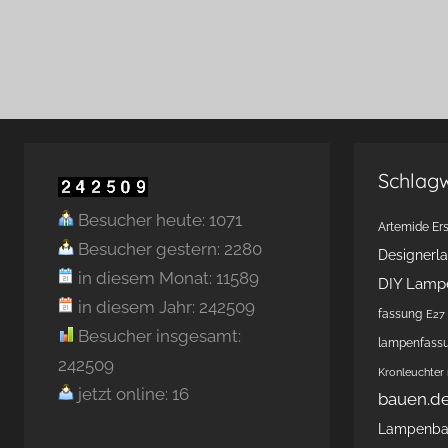
Schlag
Besucher heute: 1071
Artemide Ers
Besucher gestern: 2280
Designerl
in diesem Monat: 11589
DIY Lamp
in diesem Jahr: 242509
fassung
E27 
Besucher insgesamt:
lampenfass
242509
Kronleuchter
jetzt online: 16
bauen.d
Lampenb