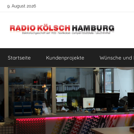
Zum
9. August 2026
Inhalt
springen
Radio
DIY
Lampenbau
Startseite
Kundenprojekte
Wünsche und 
Tipps
Kölsch
Hamburg