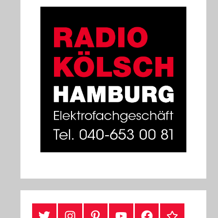
#Twitter
Instagram
Pinterest
YouTube
Facebook
TikTok