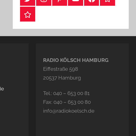
Webshop
RADIO KÖLSCH HAMBURG
Eiffestraße 598
20537 Hamburg
de
Tel.: 040 – 653 00 81
Fax: 040 – 653 00 80
info@radiokoelsch.de