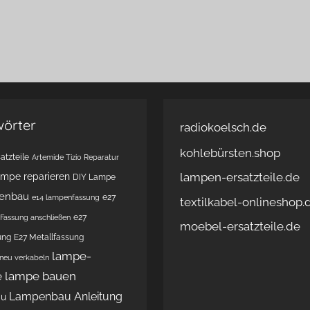
wörter
radiokoelsch.de
kohlebürsten.shop
atzteile
Artemide Tizio Reparatur
lampen-ersatzteile.de
ampe reparieren
DIY Lampe
enbau
e27
e14 lampenfassung
textilkabel-onlineshop.
e27
Fassung anschließen
moebel-ersatzteile.de
ung
E27 Metallfassung
lampe-
 neu verkabeln
e
lampe bauen
Lampenbau Anleitung
au