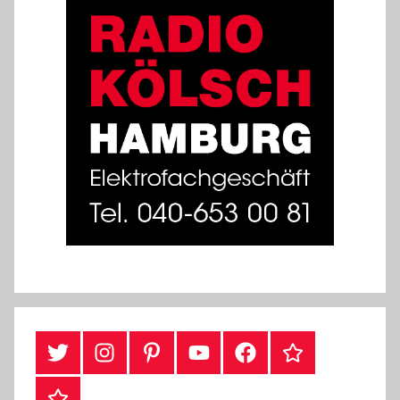
#Twitter
Instagram
Pinterest
YouTube
Facebook
TikTok
Webshop