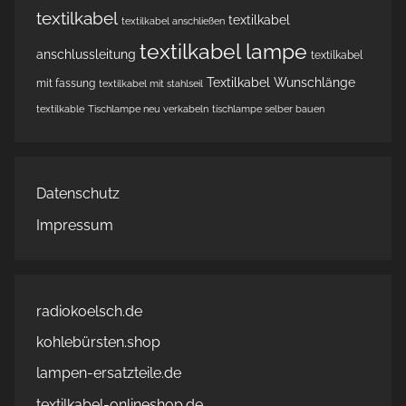
textilkabel
textilkabel
textilkabel anschließen
textilkabel lampe
anschlussleitung
textilkabel
Textilkabel Wunschlänge
mit fassung
textilkabel mit stahlseil
textilkable
Tischlampe neu verkabeln
tischlampe selber bauen
Datenschutz
Impressum
radiokoelsch.de
kohlebürsten.shop
lampen-ersatzteile.de
textilkabel-onlineshop.de