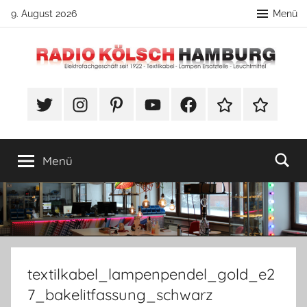
Zum
9. August 2026
Menü
Inhalt
springen
Radio
DIY
Lampenbau
#Twitter
Instagram
Pinterest
YouTube
Facebook
TikTok
Webshop
Kölsch
Tipps
Hamburg
Menü
textilkabel_lampenpendel_gold_e2
7_bakelitfassung_schwarz