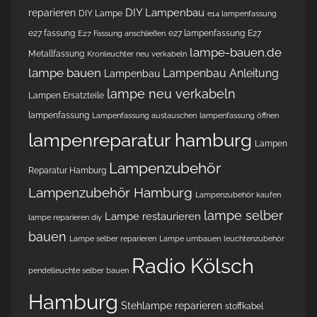
DIY Lampenbau
reparieren
DIY Lampe
e14 lampenfassung
e27 fassung
e27 lampenfassung
E27
E27 Fassung anschließen
lampe-bauen.de
Metallfassung
Kronleuchter neu verkabeln
lampe bauen
Lampenbau Anleitung
Lampenbau
lampe neu verkabeln
Lampen Ersatzteile
lampenfassung
Lampenfassung austauschen
lampenfassung öffnen
lampenreparatur hamburg
Lampen
Lampenzubehör
Reparatur Hamburg
Lampenzubehör Hamburg
Lampenzubehör kaufen
lampe selber
Lampe restaurieren
lampe reparieren diy
bauen
Lampe selber reparieren
Lampe umbauen
leuchtenzubehör
Radio Kölsch
pendelleuchte selber bauen
Hamburg
Stehlampe reparieren
stoffkabel