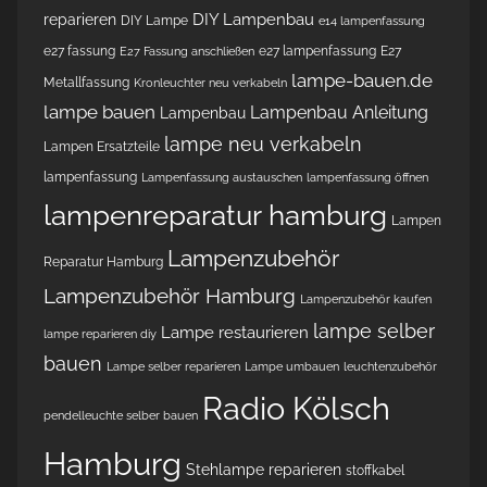
DIY Lampenbau
reparieren
DIY Lampe
e14 lampenfassung
e27 fassung
e27 lampenfassung
E27
E27 Fassung anschließen
lampe-bauen.de
Metallfassung
Kronleuchter neu verkabeln
lampe bauen
Lampenbau Anleitung
Lampenbau
lampe neu verkabeln
Lampen Ersatzteile
lampenfassung
Lampenfassung austauschen
lampenfassung öffnen
lampenreparatur hamburg
Lampen
Lampenzubehör
Reparatur Hamburg
Lampenzubehör Hamburg
Lampenzubehör kaufen
lampe selber
Lampe restaurieren
lampe reparieren diy
bauen
Lampe selber reparieren
Lampe umbauen
leuchtenzubehör
Radio Kölsch
pendelleuchte selber bauen
Hamburg
Stehlampe reparieren
stoffkabel