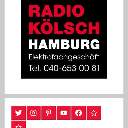
#Twitter
Instagram
Pinterest
YouTube
Facebook
TikTok
Webshop