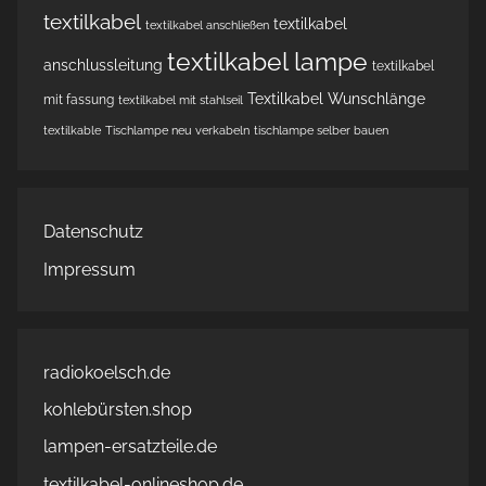
textilkabel
textilkabel
textilkabel anschließen
textilkabel lampe
anschlussleitung
textilkabel
Textilkabel Wunschlänge
mit fassung
textilkabel mit stahlseil
textilkable
Tischlampe neu verkabeln
tischlampe selber bauen
Datenschutz
Impressum
radiokoelsch.de
kohlebürsten.shop
lampen-ersatzteile.de
textilkabel-onlineshop.de