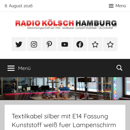
Zum
8. August 2026
Menü
Inhalt
springen
Radio
DIY
Lampenbau
#Twitter
Instagram
Pinterest
YouTube
Facebook
TikTok
Webshop
Kölsch
Tipps
Hamburg
Menü
Textilkabel silber mit E14 Fassung
Kunststoff weiß fuer Lampenschirm