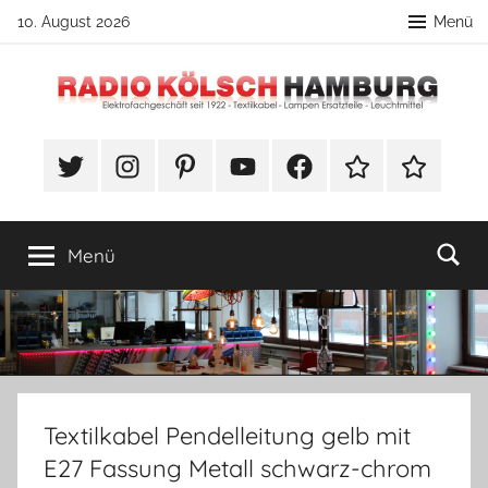
Zum
10. August 2026
Menü
Inhalt
springen
Radio
DIY
Lampenbau
#Twitter
Instagram
Pinterest
YouTube
Facebook
TikTok
Webshop
Kölsch
Tipps
Hamburg
Menü
Textilkabel Pendelleitung gelb mit
E27 Fassung Metall schwarz-chrom