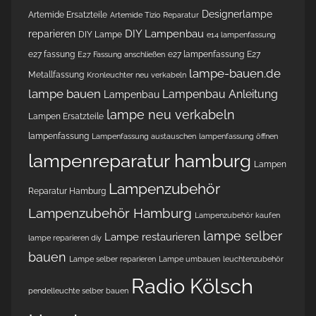
Designerlampe
Artemide Ersatzteile
Artemide Tizio Reparatur
DIY Lampenbau
reparieren
DIY Lampe
e14 lampenfassung
e27 fassung
e27 lampenfassung
E27
E27 Fassung anschließen
lampe-bauen.de
Metallfassung
Kronleuchter neu verkabeln
lampe bauen
Lampenbau Anleitung
Lampenbau
lampe neu verkabeln
Lampen Ersatzteile
lampenfassung
Lampenfassung austauschen
lampenfassung öffnen
lampenreparatur hamburg
Lampen
Lampenzubehör
Reparatur Hamburg
Lampenzubehör Hamburg
Lampenzubehör kaufen
lampe selber
Lampe restaurieren
lampe reparieren diy
bauen
Lampe selber reparieren
Lampe umbauen
leuchtenzubehör
Radio Kölsch
pendelleuchte selber bauen