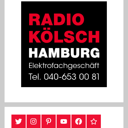
#Twitter
Instagram
Pinterest
YouTube
Facebook
TikTok