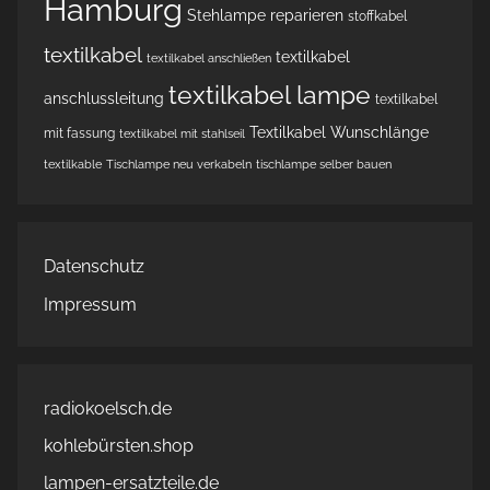
Hamburg
Stehlampe reparieren
stoffkabel
textilkabel
textilkabel
textilkabel anschließen
textilkabel lampe
anschlussleitung
textilkabel
Textilkabel Wunschlänge
mit fassung
textilkabel mit stahlseil
textilkable
Tischlampe neu verkabeln
tischlampe selber bauen
Datenschutz
Impressum
radiokoelsch.de
kohlebürsten.shop
lampen-ersatzteile.de