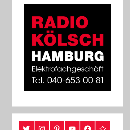
#Twitter
Instagram
Pinterest
YouTube
Facebook
TikTok