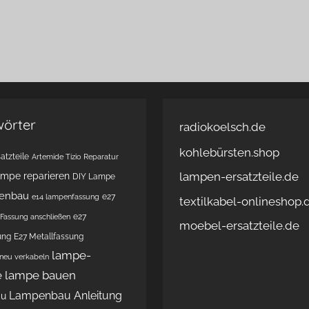
wörter
radiokoelsch.de
kohlebürsten.shop
atzteile
Artemide Tizio Reparatur
lampen-ersatzteile.de
ampe reparieren
DIY Lampe
enbau
e27
e14 lampenfassung
textilkabel-onlineshop.
e27
Fassung anschließen
moebel-ersatzteile.de
ung
E27 Metallfassung
lampe-
 neu verkabeln
e
lampe bauen
Lampenbau Anleitung
au