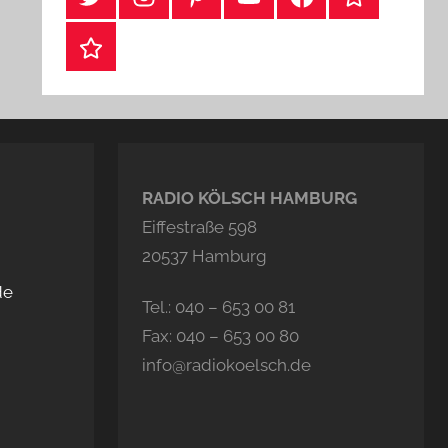
Webshop
RADIO KÖLSCH HAMBURG
Eiffestraße 598
20537 Hamburg
de
Tel.: 040 – 653 00 81
Fax: 040 – 653 00 80
info@radiokoelsch.de