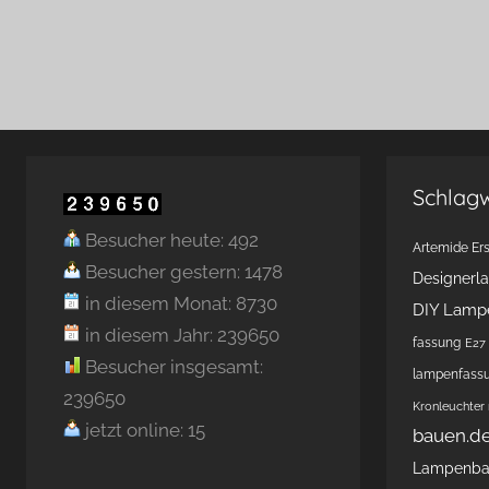
Schlag
Besucher heute: 492
Artemide Ers
Besucher gestern: 1478
Designerl
in diesem Monat: 8730
DIY Lamp
in diesem Jahr: 239650
fassung
E27 
Besucher insgesamt:
lampenfass
239650
Kronleuchter
jetzt online: 15
bauen.d
Lampenb