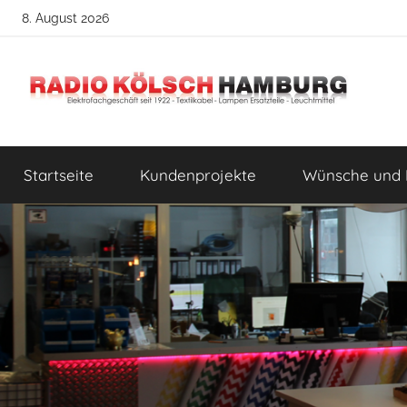
Zum
8. August 2026
Inhalt
springen
Radio
DIY
Lampenbau
Startseite
Kundenprojekte
Wünsche und 
Tipps
Kölsch
Hamburg