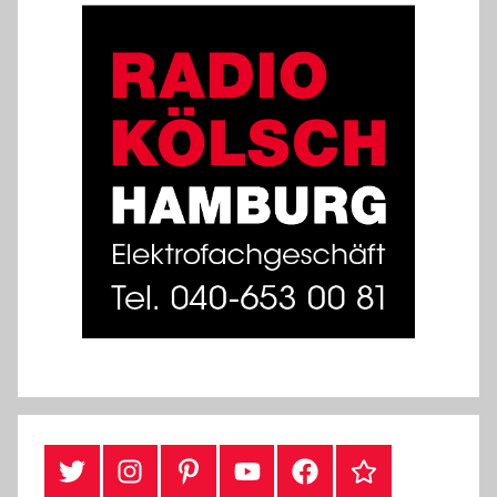
#Twitter
Instagram
Pinterest
YouTube
Facebook
TikTok