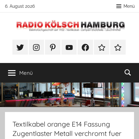
Zum
6. August 2026
Menü
Inhalt
springen
Radio
DIY
Lampenbau
#Twitter
Instagram
Pinterest
YouTube
Facebook
TikTok
Webshop
Kölsch
Tipps
Hamburg
Menü
Textilkabel orange E14 Fassung
Zugentlaster Metall verchromt fuer