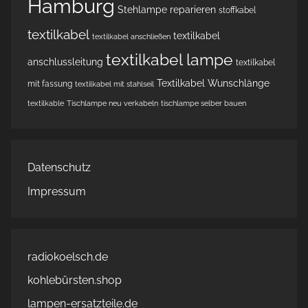
Hamburg
Stehlampe reparieren
stoffkabel
textilkabel
textilkabel
textilkabel anschließen
textilkabel lampe
anschlussleitung
textilkabel
Textilkabel Wunschlänge
mit fassung
textilkabel mit stahlseil
textilkable
Tischlampe neu verkabeln
tischlampe selber bauen
Datenschutz
Impressum
radiokoelsch.de
kohlebürsten.shop
lampen-ersatzteile.de