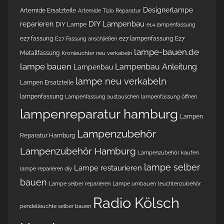
Designerlampe
Artemide Ersatzteile
Artemide Tizio Reparatur
DIY Lampenbau
reparieren
DIY Lampe
e14 lampenfassung
e27 fassung
e27 lampenfassung
E27
E27 Fassung anschließen
lampe-bauen.de
Metallfassung
Kronleuchter neu verkabeln
lampe bauen
Lampenbau Anleitung
Lampenbau
lampe neu verkabeln
Lampen Ersatzteile
lampenfassung
Lampenfassung austauschen
lampenfassung öffnen
lampenreparatur hamburg
Lampen
Lampenzubehör
Reparatur Hamburg
Lampenzubehör Hamburg
Lampenzubehör kaufen
lampe selber
Lampe restaurieren
lampe reparieren diy
bauen
Lampe selber reparieren
Lampe umbauen
leuchtenzubehör
Radio Kölsch
pendelleuchte selber bauen