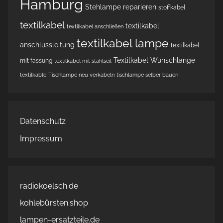
Hamburg
Stehlampe reparieren
stoffkabel
textilkabel
textilkabel
textilkabel anschließen
textilkabel lampe
anschlussleitung
textilkabel
Textilkabel Wunschlänge
mit fassung
textilkabel mit stahlseil
textilkable
Tischlampe neu verkabeln
tischlampe selber bauen
Datenschutz
Impressum
radiokoelsch.de
kohlebürsten.shop
lampen-ersatzteile.de