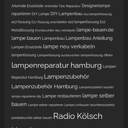
Designerlampe
Artemide Ersatzteile
Artemide Tizio Reparatur
DIY Lampenbau
reparieren
DIY Lampe
e14 lampenfassung
e27 fassung
e27 lampenfassung
E27
E27 Fassung anschließen
lampe-bauen.de
Metallfassung
Kronleuchter neu verkabeln
lampe bauen
Lampenbau Anleitung
Lampenbau
lampe neu verkabeln
Lampen Ersatzteile
lampenfassung
Lampenfassung austauschen
lampenfassung öffnen
lampenreparatur hamburg
Lampen
Lampenzubehör
Reparatur Hamburg
Lampenzubehör Hamburg
Lampenzubehör kaufen
lampe selber
Lampe restaurieren
lampe reparieren diy
bauen
Lampe selber reparieren
Lampe umbauen
leuchtenzubehör
Radio Kölsch
pendelleuchte selber bauen