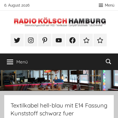
Zum
6. August 2026
Menü
Inhalt
springen
Radio
DIY
Lampenbau
#Twitter
Instagram
Pinterest
YouTube
Facebook
TikTok
Webshop
Kölsch
Tipps
Hamburg
Menü
Textilkabel hell-blau mit E14 Fassung
Kunststoff schwarz fuer