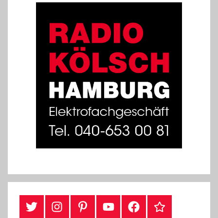
#Twitter
Instagram
Pinterest
YouTube
Facebook
TikTok