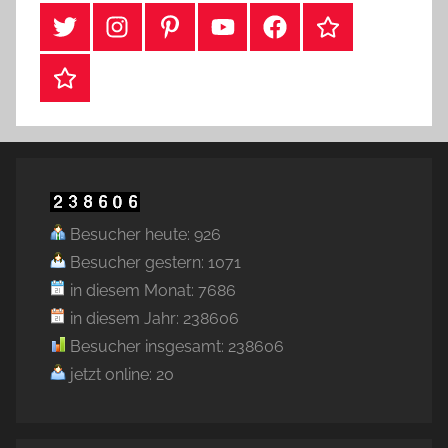
#Twitter
Instagram
Pinterest
YouTube
Facebook
TikTok
Webshop
Besucher heute: 926
Besucher gestern: 1071
in diesem Monat: 7686
in diesem Jahr: 238606
Besucher insgesamt: 238606
jetzt online: 20