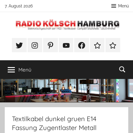
Zum
7. August 2026
Menü
Inhalt
springen
Radio
DIY
Lampenbau
#Twitter
Instagram
Pinterest
YouTube
Facebook
TikTok
Webshop
Kölsch
Tipps
Hamburg
Menü
Textilkabel dunkel gruen E14
Fassung Zugentlaster Metall