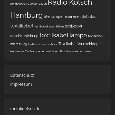
Radio Kölsch
pendelleuchte selber bauen
Hamburg
Stehlampe reparieren
stoffkabel
textilkabel
textilkabel
textilkabel anschließen
textilkabel lampe
anschlussleitung
textilkabel
Textilkabel Wunschlänge
mit fassung
textilkabel mit stahlseil
textilkable
Tischlampe neu verkabeln
tischlampe selber bauen
Datenschutz
Impressum
radiokoelsch.de