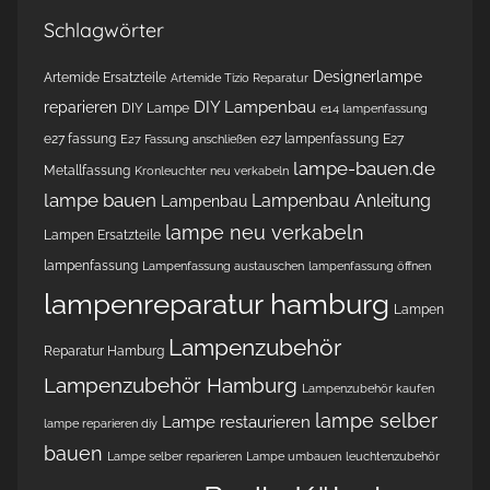
Schlagwörter
Designerlampe
Artemide Ersatzteile
Artemide Tizio Reparatur
DIY Lampenbau
reparieren
DIY Lampe
e14 lampenfassung
e27 fassung
e27 lampenfassung
E27
E27 Fassung anschließen
lampe-bauen.de
Metallfassung
Kronleuchter neu verkabeln
lampe bauen
Lampenbau Anleitung
Lampenbau
lampe neu verkabeln
Lampen Ersatzteile
lampenfassung
Lampenfassung austauschen
lampenfassung öffnen
lampenreparatur hamburg
Lampen
Lampenzubehör
Reparatur Hamburg
Lampenzubehör Hamburg
Lampenzubehör kaufen
lampe selber
Lampe restaurieren
lampe reparieren diy
bauen
Lampe selber reparieren
Lampe umbauen
leuchtenzubehör