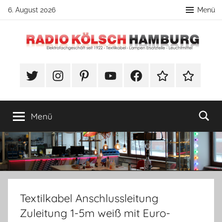
Zum
6. August 2026
Menü
Inhalt
springen
Radio
DIY
Lampenbau
#Twitter
Instagram
Pinterest
YouTube
Facebook
TikTok
Webshop
Kölsch
Tipps
Hamburg
Menü
Textilkabel Anschlussleitung
Zuleitung 1-5m weiß mit Euro-