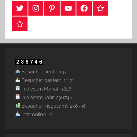
#Twitter
Instagram
Pinterest
YouTube
Facebook
TikTok
Webshop
Besucher heute: 137
Besucher gestern: 1117
in diesem Monat: 5826
in diesem Jahr: 236746
Besucher insgesamt: 236746
jetzt online: 12