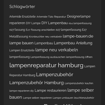
Schlagwörter
Designerlampe
Artemide Ersatzteile
Artemide Tizio Reparatur
DIY Lampenbau
reparieren
DIY Lampe
e14 lampenfassung
e27 fassung
e27 lampenfassung
E27
E27 Fassung anschließen
lampe-bauen.de
Metallfassung
Kronleuchter neu verkabeln
lampe bauen
Lampenbau Anleitung
Lampenbau
lampe neu verkabeln
Lampen Ersatzteile
lampenfassung
Lampenfassung austauschen
lampenfassung öffnen
lampenreparatur hamburg
Lampen
Lampenzubehör
Reparatur Hamburg
Lampenzubehör Hamburg
Lampenzubehör kaufen
lampe selber
Lampe restaurieren
lampe reparieren diy
bauen
Lampe selber reparieren
Lampe umbauen
leuchtenzubehör