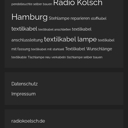
Radio Kölsch
pendelleuchte selber bauen
Hamburg
Stehlampe reparieren
stoffkabel
textilkabel
textilkabel
textilkabel anschließen
textilkabel lampe
anschlussleitung
textilkabel
Textilkabel Wunschlänge
mit fassung
textilkabel mit stahlseil
textilkable
Tischlampe neu verkabeln
tischlampe selber bauen
Datenschutz
Impressum
radiokoelsch.de