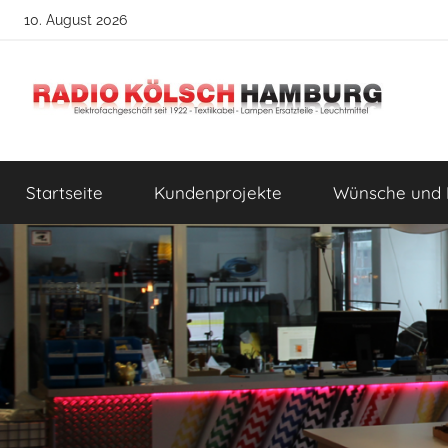
Zum
10. August 2026
Inhalt
springen
Radio
DIY
Lampenbau
Startseite
Kundenprojekte
Wünsche und 
Tipps
Kölsch
Hamburg