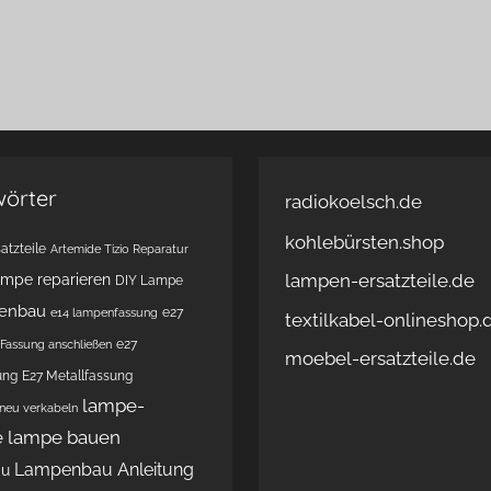
wörter
radiokoelsch.de
kohlebürsten.shop
atzteile
Artemide Tizio Reparatur
lampen-ersatzteile.de
ampe reparieren
DIY Lampe
enbau
e27
e14 lampenfassung
textilkabel-onlineshop.
e27
Fassung anschließen
moebel-ersatzteile.de
ung
E27 Metallfassung
lampe-
 neu verkabeln
e
lampe bauen
Lampenbau Anleitung
au