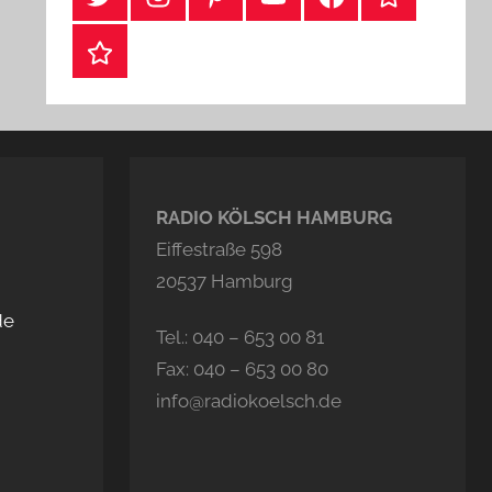
Webshop
RADIO KÖLSCH HAMBURG
Eiffestraße 598
20537 Hamburg
de
Tel.: 040 – 653 00 81
Fax: 040 – 653 00 80
info@radiokoelsch.de