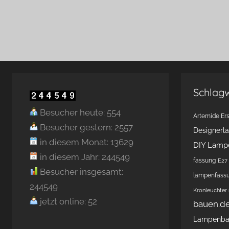
Schlag
Besucher heute: 554
Artemide Ers
Besucher gestern: 2557
Designerl
in diesem Monat: 13629
DIY Lamp
in diesem Jahr: 244549
fassung
E27 
Besucher insgesamt:
lampenfass
244549
Kronleuchter
jetzt online: 52
bauen.d
Lampenb