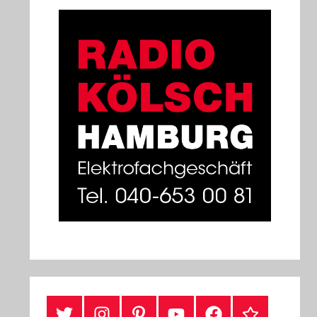
#Twitter
Instagram
Pinterest
YouTube
Facebook
TikTok