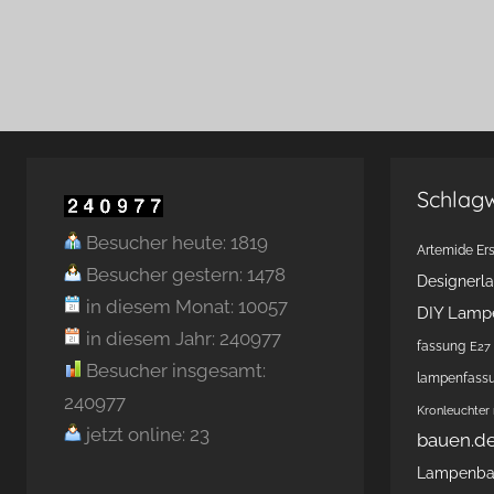
Schlag
Besucher heute: 1819
Artemide Ers
Besucher gestern: 1478
Designerl
in diesem Monat: 10057
DIY Lamp
in diesem Jahr: 240977
fassung
E27 
Besucher insgesamt:
lampenfass
240977
Kronleuchter
jetzt online: 23
bauen.d
Lampenb