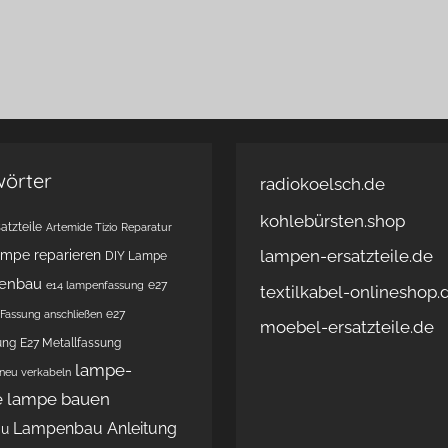
wörter
radiokoelsch.de
kohlebürsten.shop
atzteile
Artemide Tizio Reparatur
lampen-ersatzteile.de
ampe reparieren
DIY Lampe
enbau
e27
e14 lampenfassung
textilkabel-onlineshop.
e27
Fassung anschließen
moebel-ersatzteile.de
ung
E27 Metallfassung
lampe-
 neu verkabeln
e
lampe bauen
Lampenbau Anleitung
au