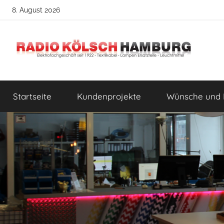
Zum
8. August 2026
Inhalt
springen
Radio
DIY
Lampenbau
Startseite
Kundenprojekte
Wünsche und 
Tipps
Kölsch
Hamburg