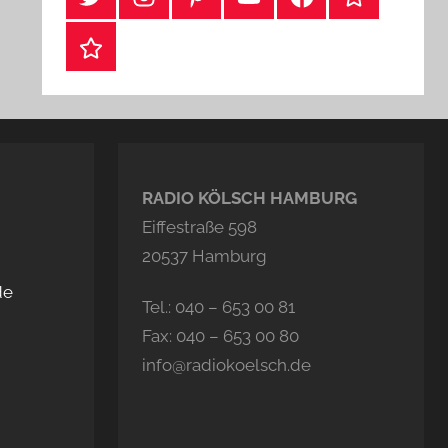
Webshop
RADIO KÖLSCH HAMBURG
Eiffestraße 598
20537 Hamburg
de
Tel.: 040 – 653 00 81
Fax: 040 – 653 00 80
info@radiokoelsch.de