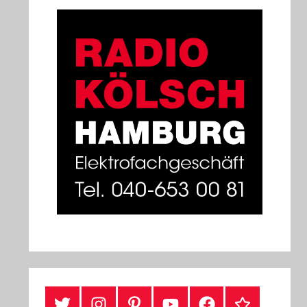
#Twitter
Instagram
Pinterest
YouTube
Facebook
TikTok