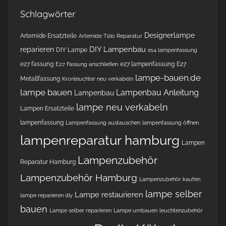
Schlagwörter
Designerlampe
Artemide Ersatzteile
Artemide Tizio Reparatur
DIY Lampenbau
reparieren
DIY Lampe
e14 lampenfassung
e27 fassung
e27 lampenfassung
E27
E27 Fassung anschließen
lampe-bauen.de
Metallfassung
Kronleuchter neu verkabeln
lampe bauen
Lampenbau Anleitung
Lampenbau
lampe neu verkabeln
Lampen Ersatzteile
lampenfassung
Lampenfassung austauschen
lampenfassung öffnen
lampenreparatur hamburg
Lampen
Lampenzubehör
Reparatur Hamburg
Lampenzubehör Hamburg
Lampenzubehör kaufen
lampe selber
Lampe restaurieren
lampe reparieren diy
bauen
Lampe selber reparieren
Lampe umbauen
leuchtenzubehör