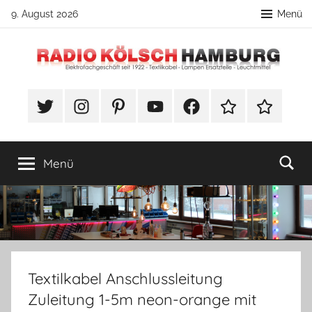
Zum
9. August 2026
Menü
Inhalt
springen
Radio
DIY
Lampenbau
#Twitter
Instagram
Pinterest
YouTube
Facebook
TikTok
Webshop
Kölsch
Tipps
Hamburg
Menü
Textilkabel Anschlussleitung
Zuleitung 1-5m neon-orange mit