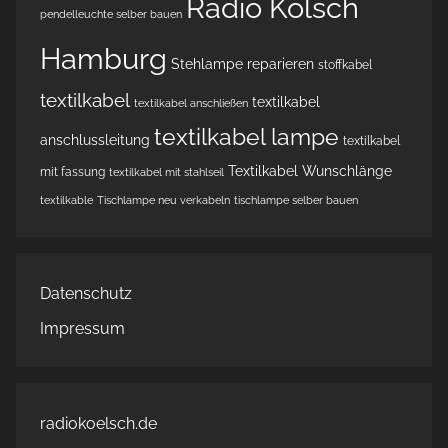
Radio Kölsch
pendelleuchte selber bauen
Hamburg
Stehlampe reparieren
stoffkabel
textilkabel
textilkabel
textilkabel anschließen
textilkabel lampe
anschlussleitung
textilkabel
Textilkabel Wunschlänge
mit fassung
textilkabel mit stahlseil
textilkable
Tischlampe neu verkabeln
tischlampe selber bauen
Datenschutz
Impressum
radiokoelsch.de