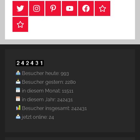
#Twitter
Instagram
Pinterest
YouTube
Facebook
TikTok
Webshop
Besucher heute: 993
Besucher gestern: 2280
in diesem Monat: 11511
in diesem Jahr: 242431
Besucher insgesamt: 242431
jetzt online: 24