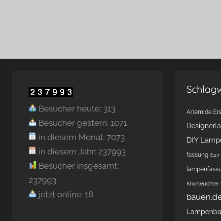
Schlag
Besucher heute: 313
Artemide Ers
Besucher gestern: 1071
Designerl
in diesem Monat: 7073
DIY Lamp
in diesem Jahr: 237993
fassung
E27 
Besucher insgesamt:
lampenfass
237993
Kronleuchter
jetzt online: 18
bauen.d
Lampenb