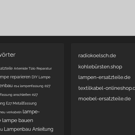
wörter
radiokoelsch.de
kohlebürsten.shop
atzteile
Artemide Tizio Reparatur
lampen-ersatzteile.de
ampe reparieren
DIY Lampe
enbau
e27
e14 lampenfassung
textilkabel-onlineshop.
e27
Fassung anschließen
moebel-ersatzteile.de
ung
E27 Metallfassung
lampe-
 neu verkabeln
e
lampe bauen
Lampenbau Anleitung
au