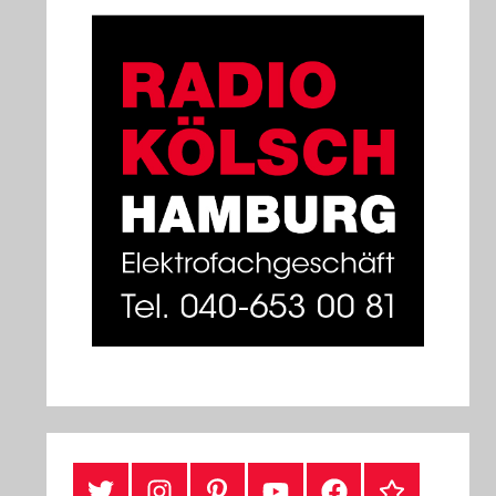
#Twitter
Instagram
Pinterest
YouTube
Facebook
TikTok