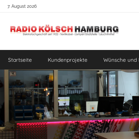
Zum
7. August 2026
Inhalt
springen
Radio
DIY
Lampenbau
Startseite
Kundenprojekte
Wünsche und 
Tipps
Kölsch
Hamburg