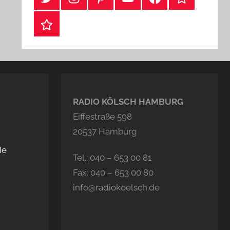
Webshop
RADIO KÖLSCH HAMBURG
Eiffestraße 598
20537 Hamburg
de
Tel.: 040 – 653 00 81
Fax: 040 – 653 00 80
info@radiokoelsch.de