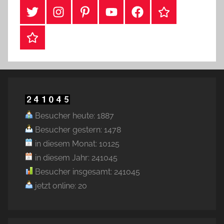
#Twitter
Instagram
Pinterest
YouTube
Facebook
TikTok
Webshop
Besucher heute: 1887
Besucher gestern: 1478
in diesem Monat: 10125
in diesem Jahr: 241045
Besucher insgesamt: 241045
jetzt online: 20