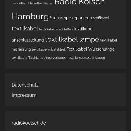
Radio Kölsch
pendelleuchte selber bauen
Hamburg
Stehlampe reparieren
stoffkabel
textilkabel
textilkabel
textilkabel anschließen
textilkabel lampe
anschlussleitung
textilkabel
Textilkabel Wunschlänge
mit fassung
textilkabel mit stahlseil
textilkable
Tischlampe neu verkabeln
tischlampe selber bauen
Datenschutz
Impressum
radiokoelsch.de