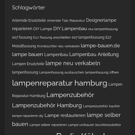
Schlagwörter
Designerlampe
Artemide Ersatzteile
Artemide Tizio Reparatur
DIY Lampenbau
reparieren
DIY Lampe
e14 lampenfassung
e27 fassung
e27 lampenfassung
E27
E27 Fassung anschließen
lampe-bauen.de
Metallfassung
Kronleuchter neu verkabeln
lampe bauen
Lampenbau Anleitung
Lampenbau
lampe neu verkabeln
Lampen Ersatzteile
lampenfassung
Lampenfassung austauschen
lampenfassung öffnen
lampenreparatur hamburg
Lampen
Lampenzubehör
Reparatur Hamburg
Lampenzubehör Hamburg
Lampenzubehör kaufen
lampe selber
Lampe restaurieren
lampe reparieren diy
bauen
Lampe selber reparieren
Lampe umbauen
leuchtenzubehör