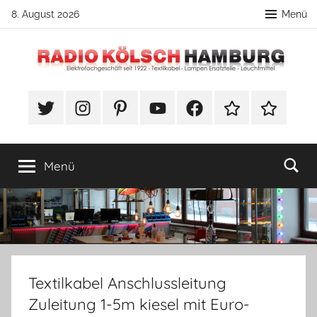
Zum
8. August 2026
Menü
Inhalt
springen
Radio
DIY
Lampenbau
#Twitter
Instagram
Pinterest
YouTube
Facebook
TikTok
Webshop
Kölsch
Tipps
Hamburg
Menü
Textilkabel Anschlussleitung
Zuleitung 1-5m kiesel mit Euro-