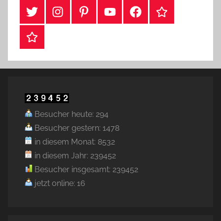
#Twitter
Instagram
Pinterest
YouTube
Facebook
TikTok
Webshop
Besucher heute: 294
Besucher gestern: 1478
in diesem Monat: 8532
in diesem Jahr: 239452
Besucher insgesamt: 239452
jetzt online: 16