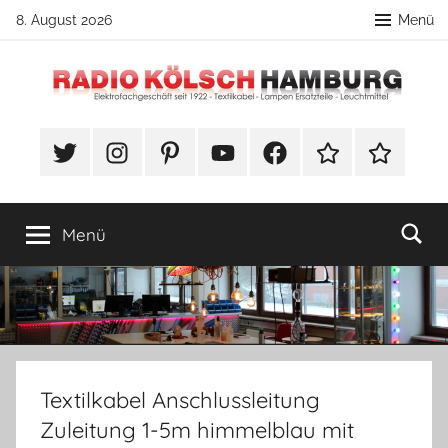
Zum
8. August 2026
Menü
Inhalt
springen
Radio
DIY
Lampenbau
#Twitter
Instagram
Pinterest
YouTube
Facebook
TikTok
Webshop
Kölsch
Tipps
Hamburg
Menü
Textilkabel Anschlussleitung
Zuleitung 1-5m himmelblau mit