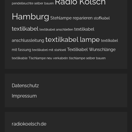
Radio Kölsch
pendelleuchte selber bauen
Hamburg
Stehlampe reparieren
stoffkabel
textilkabel
textilkabel
textilkabel anschließen
textilkabel lampe
anschlussleitung
textilkabel
Textilkabel Wunschlänge
mit fassung
textilkabel mit stahlseil
textilkable
Tischlampe neu verkabeln
tischlampe selber bauen
Datenschutz
Impressum
radiokoelsch.de