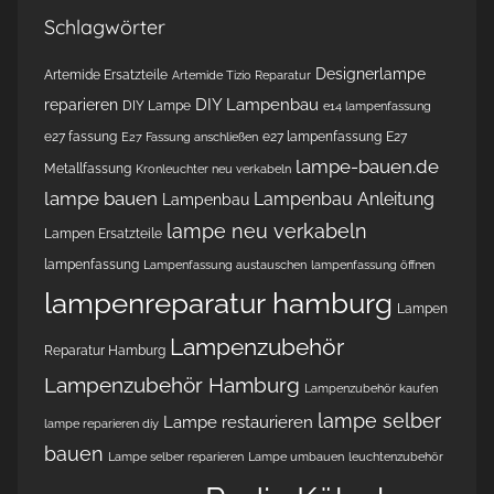
Schlagwörter
Designerlampe
Artemide Ersatzteile
Artemide Tizio Reparatur
DIY Lampenbau
reparieren
DIY Lampe
e14 lampenfassung
e27 fassung
e27 lampenfassung
E27
E27 Fassung anschließen
lampe-bauen.de
Metallfassung
Kronleuchter neu verkabeln
lampe bauen
Lampenbau Anleitung
Lampenbau
lampe neu verkabeln
Lampen Ersatzteile
lampenfassung
Lampenfassung austauschen
lampenfassung öffnen
lampenreparatur hamburg
Lampen
Lampenzubehör
Reparatur Hamburg
Lampenzubehör Hamburg
Lampenzubehör kaufen
lampe selber
Lampe restaurieren
lampe reparieren diy
bauen
Lampe selber reparieren
Lampe umbauen
leuchtenzubehör