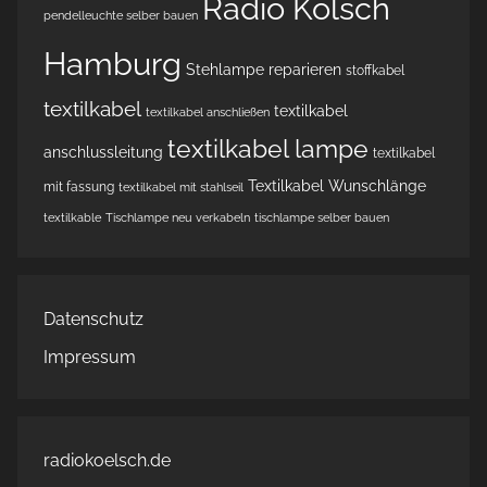
Radio Kölsch
pendelleuchte selber bauen
Hamburg
Stehlampe reparieren
stoffkabel
textilkabel
textilkabel
textilkabel anschließen
textilkabel lampe
anschlussleitung
textilkabel
Textilkabel Wunschlänge
mit fassung
textilkabel mit stahlseil
textilkable
Tischlampe neu verkabeln
tischlampe selber bauen
Datenschutz
Impressum
radiokoelsch.de