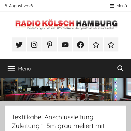
Zum
8. August 2026
Menü
Inhalt
springen
Radio
DIY
Lampenbau
#Twitter
Instagram
Pinterest
YouTube
Facebook
TikTok
Webshop
Kölsch
Tipps
Hamburg
Menü
Textilkabel Anschlussleitung
Zuleitung 1-5m grau meliert mit