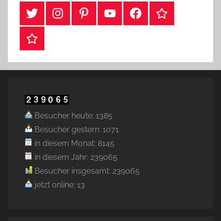
#Twitter
Instagram
Pinterest
YouTube
Facebook
TikTok
Webshop
Besucher heute: 1385
Besucher gestern: 1071
in diesem Monat: 8145
in diesem Jahr: 239065
Besucher insgesamt: 239065
jetzt online: 13