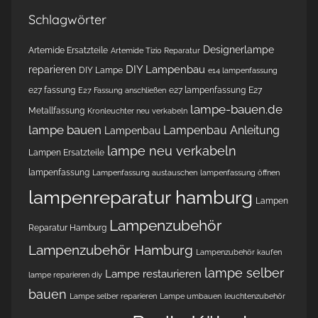
Schlagwörter
Designerlampe
Artemide Ersatzteile
Artemide Tizio Reparatur
DIY Lampenbau
reparieren
DIY Lampe
e14 lampenfassung
e27 fassung
e27 lampenfassung
E27
E27 Fassung anschließen
lampe-bauen.de
Metallfassung
Kronleuchter neu verkabeln
lampe bauen
Lampenbau Anleitung
Lampenbau
lampe neu verkabeln
Lampen Ersatzteile
lampenfassung
Lampenfassung austauschen
lampenfassung öffnen
lampenreparatur hamburg
Lampen
Lampenzubehör
Reparatur Hamburg
Lampenzubehör Hamburg
Lampenzubehör kaufen
lampe selber
Lampe restaurieren
lampe reparieren diy
bauen
Lampe selber reparieren
Lampe umbauen
leuchtenzubehör