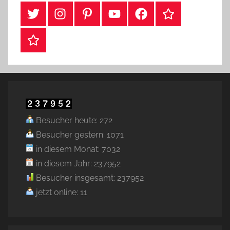
#Twitter
Instagram
Pinterest
YouTube
Facebook
TikTok
Webshop
Besucher heute: 272
Besucher gestern: 1071
in diesem Monat: 7032
in diesem Jahr: 237952
Besucher insgesamt: 237952
jetzt online: 11