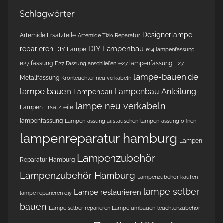
Schlagwörter
Designerlampe
Artemide Ersatzteile
Artemide Tizio Reparatur
DIY Lampenbau
reparieren
DIY Lampe
e14 lampenfassung
e27 fassung
e27 lampenfassung
E27
E27 Fassung anschließen
lampe-bauen.de
Metallfassung
Kronleuchter neu verkabeln
lampe bauen
Lampenbau Anleitung
Lampenbau
lampe neu verkabeln
Lampen Ersatzteile
lampenfassung
Lampenfassung austauschen
lampenfassung öffnen
lampenreparatur hamburg
Lampen
Lampenzubehör
Reparatur Hamburg
Lampenzubehör Hamburg
Lampenzubehör kaufen
lampe selber
Lampe restaurieren
lampe reparieren diy
bauen
Lampe selber reparieren
Lampe umbauen
leuchtenzubehör