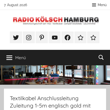
Zum
7. August 2026
Menü
Inhalt
springen
Radio
DIY
Lampenbau
#Twitter
Instagram
Pinterest
YouTube
Facebook
TikTok
Webshop
Kölsch
Tipps
Hamburg
Menü
Textilkabel Anschlussleitung
Zuleitung 1-5m englisch gold mit