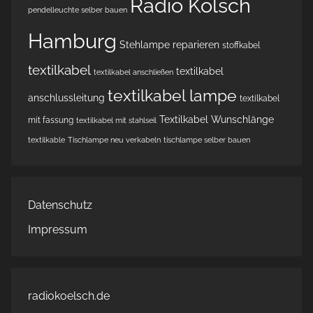
Radio Kölsch
pendelleuchte selber bauen
Hamburg
Stehlampe reparieren
stoffkabel
textilkabel
textilkabel
textilkabel anschließen
textilkabel lampe
anschlussleitung
textilkabel
Textilkabel Wunschlänge
mit fassung
textilkabel mit stahlseil
textilkable
Tischlampe neu verkabeln
tischlampe selber bauen
Datenschutz
Impressum
radiokoelsch.de