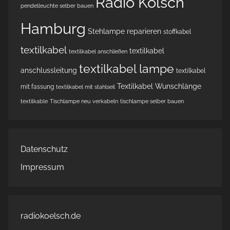
Radio Kölsch
pendelleuchte selber bauen
Hamburg
Stehlampe reparieren
stoffkabel
textilkabel
textilkabel
textilkabel anschließen
textilkabel lampe
anschlussleitung
textilkabel
Textilkabel Wunschlänge
mit fassung
textilkabel mit stahlseil
textilkable
Tischlampe neu verkabeln
tischlampe selber bauen
Datenschutz
Impressum
radiokoelsch.de