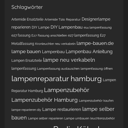
Schlagwörter
Designerlampe
Artemide Ersatzteile
Artemide Tizio Reparatur
DIY Lampenbau
reparieren
DIY Lampe
e14 lampenfassung
e27 fassung
e27 lampenfassung
E27
E27 Fassung anschließen
lampe-bauen.de
Metallfassung
Kronleuchter neu verkabeln
lampe bauen
Lampenbau Anleitung
Lampenbau
lampe neu verkabeln
Lampen Ersatzteile
lampenfassung
Lampenfassung austauschen
lampenfassung öffnen
lampenreparatur hamburg
Lampen
Lampenzubehör
Reparatur Hamburg
Lampenzubehör Hamburg
Lampenzubehör kaufen
lampe selber
Lampe restaurieren
lampe reparieren diy
bauen
Lampe selber reparieren
Lampe umbauen
leuchtenzubehör