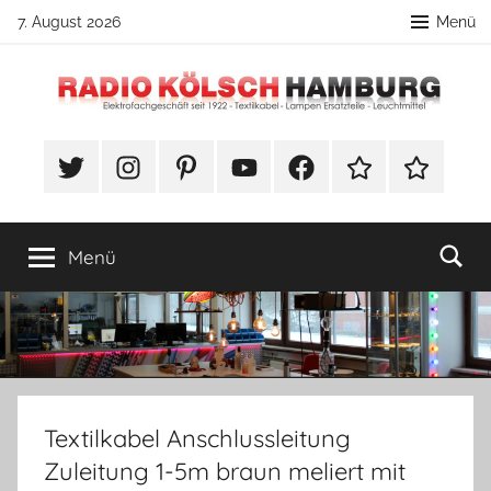
Zum
7. August 2026
Menü
Inhalt
springen
Radio
DIY
Lampenbau
#Twitter
Instagram
Pinterest
YouTube
Facebook
TikTok
Webshop
Kölsch
Tipps
Hamburg
Menü
Textilkabel Anschlussleitung
Zuleitung 1-5m braun meliert mit