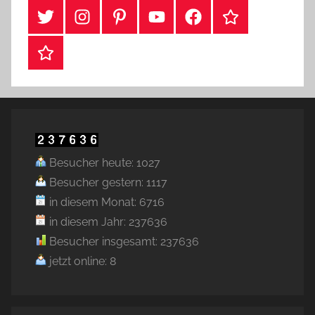
#Twitter
Instagram
Pinterest
YouTube
Facebook
TikTok
Webshop
Besucher heute: 1027
Besucher gestern: 1117
in diesem Monat: 6716
in diesem Jahr: 237636
Besucher insgesamt: 237636
jetzt online: 8