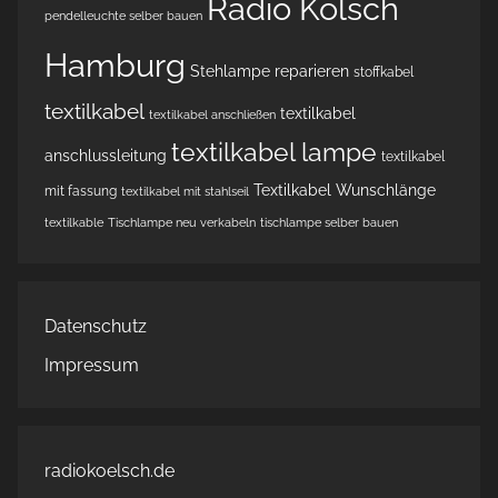
Radio Kölsch
pendelleuchte selber bauen
Hamburg
Stehlampe reparieren
stoffkabel
textilkabel
textilkabel
textilkabel anschließen
textilkabel lampe
anschlussleitung
textilkabel
Textilkabel Wunschlänge
mit fassung
textilkabel mit stahlseil
textilkable
Tischlampe neu verkabeln
tischlampe selber bauen
Datenschutz
Impressum
radiokoelsch.de