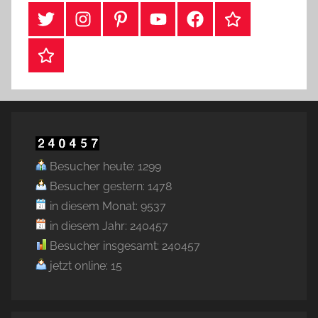
#Twitter
Instagram
Pinterest
YouTube
Facebook
TikTok
Webshop
Besucher heute: 1299
Besucher gestern: 1478
in diesem Monat: 9537
in diesem Jahr: 240457
Besucher insgesamt: 240457
jetzt online: 15