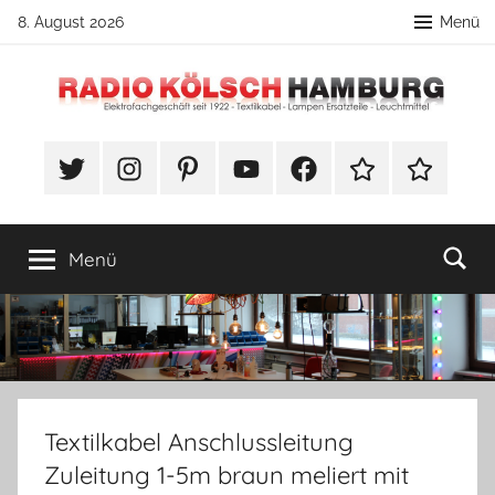
Zum
8. August 2026
Menü
Inhalt
springen
Radio
DIY
Lampenbau
#Twitter
Instagram
Pinterest
YouTube
Facebook
TikTok
Webshop
Kölsch
Tipps
Hamburg
Menü
Textilkabel Anschlussleitung
Zuleitung 1-5m braun meliert mit