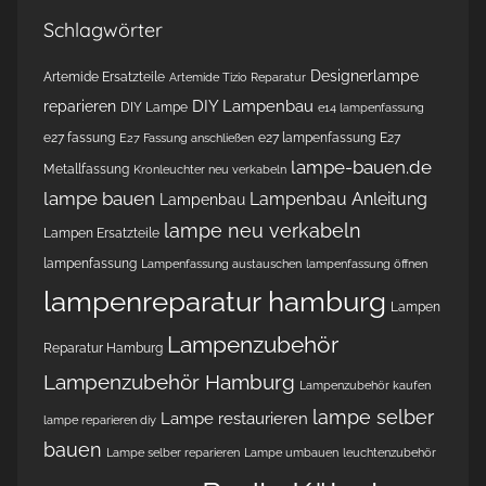
Schlagwörter
Designerlampe
Artemide Ersatzteile
Artemide Tizio Reparatur
DIY Lampenbau
reparieren
DIY Lampe
e14 lampenfassung
e27 fassung
e27 lampenfassung
E27
E27 Fassung anschließen
lampe-bauen.de
Metallfassung
Kronleuchter neu verkabeln
lampe bauen
Lampenbau Anleitung
Lampenbau
lampe neu verkabeln
Lampen Ersatzteile
lampenfassung
Lampenfassung austauschen
lampenfassung öffnen
lampenreparatur hamburg
Lampen
Lampenzubehör
Reparatur Hamburg
Lampenzubehör Hamburg
Lampenzubehör kaufen
lampe selber
Lampe restaurieren
lampe reparieren diy
bauen
Lampe selber reparieren
Lampe umbauen
leuchtenzubehör