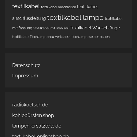
textilkabel
textilkabel
textilkabel anschließen
textilkabel lampe
anschlussleitung
textilkabel
Textilkabel Wunschlänge
mit fassung
textilkabel mit stahlseil
textilkable
Tischlampe neu verkabeln
tischlampe selber bauen
Datenschutz
Impressum
radiokoelsch.de
kohlebürsten.shop
lampen-ersatzteile.de
textilkabel-onlineshop.de