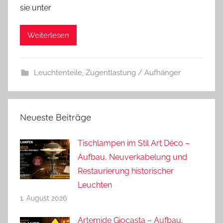
sie unter
d
r
Weiterlesen
e
a
s
Leuchtenteile
,
Zugentlastung / Aufhänger
Neueste Beiträge
Tischlampen im Stil Art Déco –
Aufbau, Neuverkabelung und
Restaurierung historischer
Leuchten
1. August 2026
Artemide Giocasta – Aufbau,