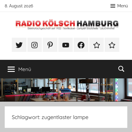
Zum
8. August 2026
Menü
Inhalt
springen
Radio
DIY
Lampenbau
#Twitter
Instagram
Pinterest
YouTube
Facebook
TikTok
Webshop
Kölsch
Tipps
Hamburg
Menü
Schlagwort:
zugentlaster lampe