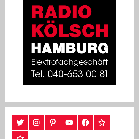
#Twitter
Instagram
Pinterest
YouTube
Facebook
TikTok
Webshop