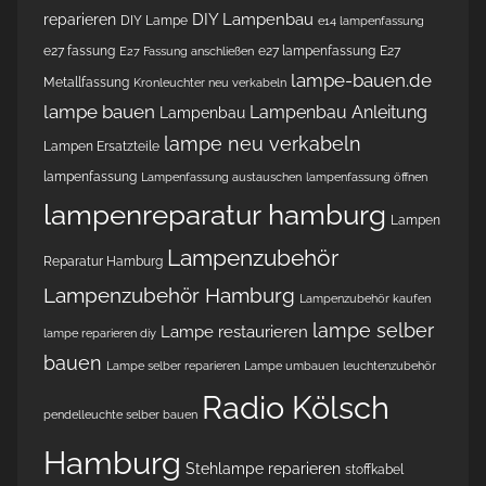
DIY Lampenbau
reparieren
DIY Lampe
e14 lampenfassung
e27 fassung
e27 lampenfassung
E27
E27 Fassung anschließen
lampe-bauen.de
Metallfassung
Kronleuchter neu verkabeln
lampe bauen
Lampenbau Anleitung
Lampenbau
lampe neu verkabeln
Lampen Ersatzteile
lampenfassung
Lampenfassung austauschen
lampenfassung öffnen
lampenreparatur hamburg
Lampen
Lampenzubehör
Reparatur Hamburg
Lampenzubehör Hamburg
Lampenzubehör kaufen
lampe selber
Lampe restaurieren
lampe reparieren diy
bauen
Lampe selber reparieren
Lampe umbauen
leuchtenzubehör
Radio Kölsch
pendelleuchte selber bauen
Hamburg
Stehlampe reparieren
stoffkabel