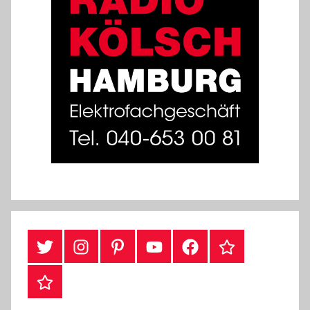
#Twitter
Instagram
Pinterest
YouTube
Facebook
TikTok
Webshop