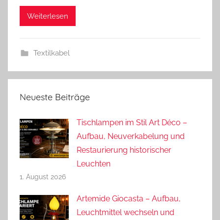
r
Weiterlesen
e
a
s
Textilkabel
Neueste Beiträge
Tischlampen im Stil Art Déco –
Aufbau, Neuverkabelung und
Restaurierung historischer
Leuchten
1. August 2026
Artemide Giocasta – Aufbau,
Leuchtmittel wechseln und