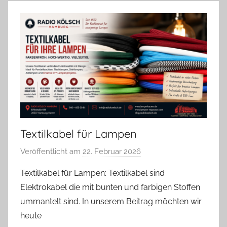
Textilkabel für Lampen
Veröffentlicht am
22. Februar 2026
v
o
Textilkabel für Lampen: Textilkabel sind
n
Elektrokabel die mit bunten und farbigen Stoffen
A
ummantelt sind. In unserem Beitrag möchten wir
n
heute
d