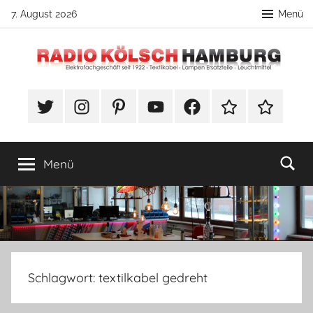
Zum
7. August 2026
Menü
Inhalt
springen
Radio
DIY
Lampenbau
#Twitter
Instagram
Pinterest
YouTube
Facebook
TikTok
Webshop
Kölsch
Tipps
Hamburg
Menü
Schlagwort:
textilkabel gedreht