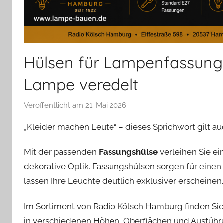
Hülsen für Lampenfassungen
Lampe veredelt
Veröffentlicht am
21. Mai 2026
v
o
„Kleider machen Leute“ – dieses Sprichwort gilt 
n
A
Mit der passenden
Fassungshülse
verleihen Sie e
n
dekorative Optik. Fassungshülsen sorgen für eine
d
lassen Ihre Leuchte deutlich exklusiver erscheinen.
r
e
Im Sortiment von Radio Kölsch Hamburg finden Si
a
in verschiedenen Höhen, Oberflächen und Ausführ
s