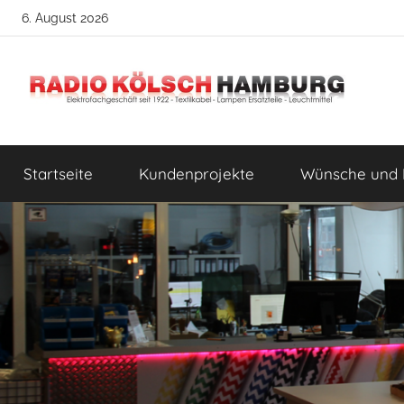
Zum
6. August 2026
Inhalt
springen
Radio
DIY
Lampenbau
Startseite
Kundenprojekte
Wünsche und 
Tipps
Kölsch
Hamburg