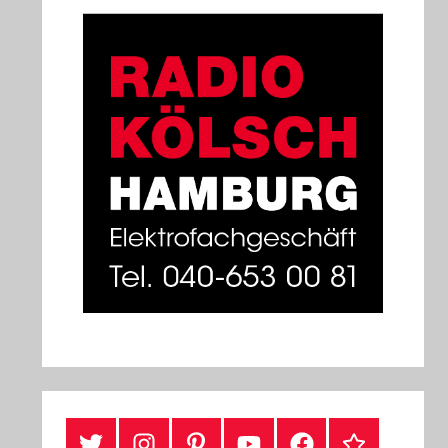
#Twitter
Instagram
Pinterest
YouTube
Facebook
TikTok