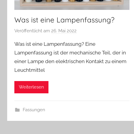
Was ist eine Lampenfassung?
Veröffentlicht am
26. Mai 2022
v
o
Was ist eine Lampenfassung? Eine
n
Lampenfassung ist der mechanische Teil, der in
A
einer Lampe den elektrischen Kontakt zu einem
n
Leuchtmittel
d
r
e
Weiterlesen
a
s
Fassungen