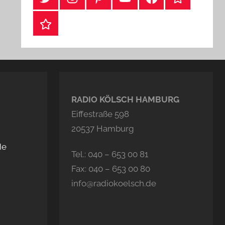
Webshop
RADIO KÖLSCH HAMBURG
Eiffestraße 598
20537 Hamburg
de
Tel.: 040 – 653 00 81
Fax: 040 – 653 00 80
info@radiokoelsch.de