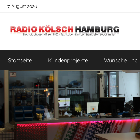
Zum
7. August 2026
Inhalt
springen
Radio
DIY
Lampenbau
Startseite
Kundenprojekte
Wünsche und 
Tipps
Kölsch
Hamburg