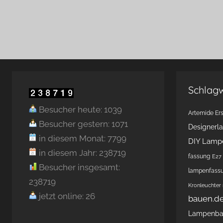
Schlag
Besucher heute: 1039
Artemide Ers
Besucher gestern: 1071
Designerl
in diesem Monat: 7799
DIY Lamp
in diesem Jahr: 238719
fassung
E27 
Besucher insgesamt:
lampenfass
238719
Kronleuchter
jetzt online: 26
bauen.d
Lampenb