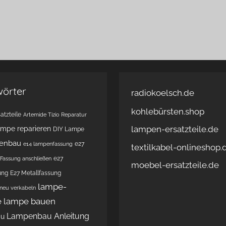
wörter
radiokoelsch.de
kohlebürsten.shop
atzteile
Artemide Tizio Reparatur
lampen-ersatzteile.de
ampe reparieren
DIY Lampe
enbau
e27
e14 lampenfassung
textilkabel-onlineshop.
e27
Fassung anschließen
moebel-ersatzteile.de
ung
E27 Metallfassung
lampe-
 neu verkabeln
e
lampe bauen
Lampenbau Anleitung
au