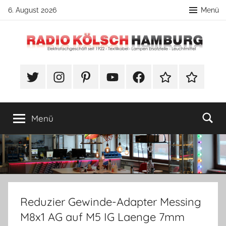
Zum
6. August 2026
Menü
Inhalt
springen
Radio
DIY
Lampenbau
#Twitter
Instagram
Pinterest
YouTube
Facebook
TikTok
Webshop
Kölsch
Tipps
Hamburg
Menü
Reduzier Gewinde-Adapter Messing
M8x1 AG auf M5 IG Laenge 7mm