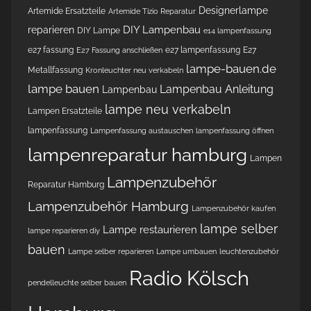
Designerlampe
Artemide Ersatzteile
Artemide Tizio Reparatur
DIY Lampenbau
reparieren
DIY Lampe
e14 lampenfassung
e27 fassung
e27 lampenfassung
E27
E27 Fassung anschließen
lampe-bauen.de
Metallfassung
Kronleuchter neu verkabeln
lampe bauen
Lampenbau Anleitung
Lampenbau
lampe neu verkabeln
Lampen Ersatzteile
lampenfassung
Lampenfassung austauschen
lampenfassung öffnen
lampenreparatur hamburg
Lampen
Lampenzubehör
Reparatur Hamburg
Lampenzubehör Hamburg
Lampenzubehör kaufen
lampe selber
Lampe restaurieren
lampe reparieren diy
bauen
Lampe selber reparieren
Lampe umbauen
leuchtenzubehör
Radio Kölsch
pendelleuchte selber bauen