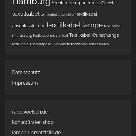
Hamburg
Stehlampe reparieren
stoffkabel
textilkabel
textilkabel
textilkabel anschließen
textilkabel lampe
anschlussleitung
textilkabel
Textilkabel Wunschlänge
mit fassung
textilkabel mit stahlseil
textilkable
Tischlampe neu verkabeln
tischlampe selber bauen
Datenschutz
Impressum
radiokoelsch.de
kohlebürsten.shop
lampen-ersatzteile.de