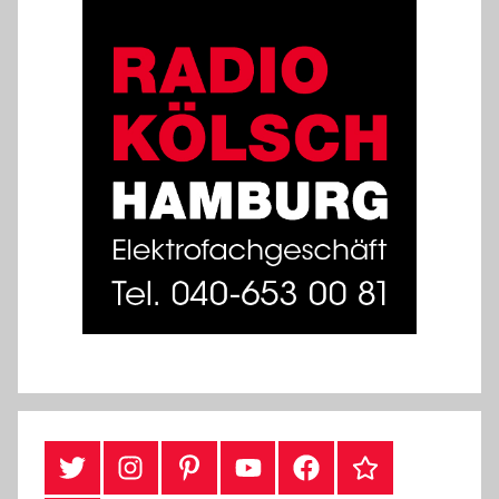
#Twitter
Instagram
Pinterest
YouTube
Facebook
TikTok