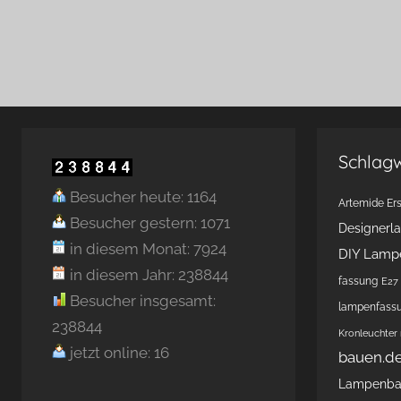
Schlag
Besucher heute: 1164
Artemide Ers
Besucher gestern: 1071
Designerl
in diesem Monat: 7924
DIY Lamp
in diesem Jahr: 238844
fassung
E27 
Besucher insgesamt:
lampenfass
238844
Kronleuchter
jetzt online: 16
bauen.d
Lampenb