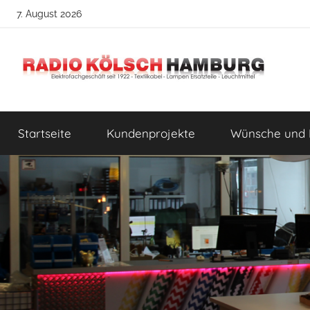
Zum
7. August 2026
Inhalt
springen
Radio
DIY
Lampenbau
Startseite
Kundenprojekte
Wünsche und 
Tipps
Kölsch
Hamburg