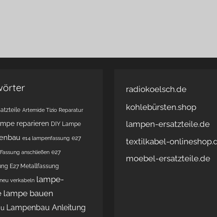
wörter
radiokoelsch.de
kohlebürsten.shop
atzteile
Artemide Tizio Reparatur
lampen-ersatzteile.de
ampe reparieren
DIY Lampe
enbau
e27
e14 lampenfassung
textilkabel-onlineshop.
e27
Fassung anschließen
moebel-ersatzteile.de
ung
E27 Metallfassung
lampe-
 neu verkabeln
e
lampe bauen
Lampenbau Anleitung
au