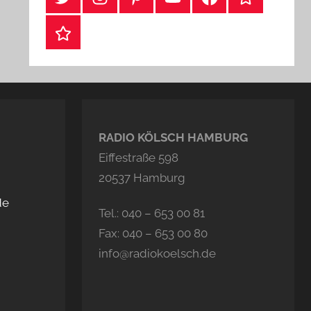
Webshop
RADIO KÖLSCH HAMBURG
Eiffestraße 598
20537 Hamburg
de
Tel.: 040 – 653 00 81
Fax: 040 – 653 00 80
info@radiokoelsch.de