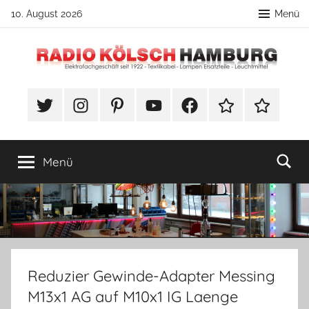
Zum
10. August 2026
Menü
Inhalt
springen
Radio
DIY
Lampenbau
#Twitter
Instagram
Pinterest
YouTube
Facebook
TikTok
Webshop
Kölsch
Tipps
Hamburg
Menü
Reduzier Gewinde-Adapter Messing
M13x1 AG auf M10x1 IG Laenge