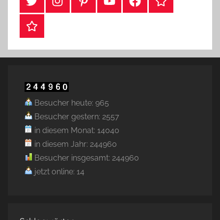
#Twitter
Instagram
Pinterest
YouTube
Facebook
TikTok
Webshop
Besucher heute: 965
Besucher gestern: 2557
in diesem Monat: 14040
in diesem Jahr: 244960
Besucher insgesamt: 244960
jetzt online: 14