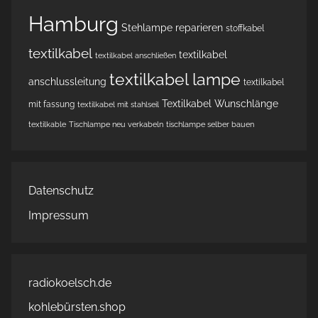
Hamburg
Stehlampe reparieren
stoffkabel
textilkabel
textilkabel
textilkabel anschließen
textilkabel lampe
anschlussleitung
textilkabel
Textilkabel Wunschlänge
mit fassung
textilkabel mit stahlseil
textilkable
Tischlampe neu verkabeln
tischlampe selber bauen
Datenschutz
Impressum
radiokoelsch.de
kohlebürsten.shop