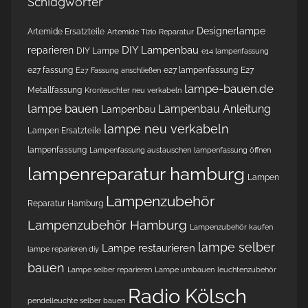
Schlagwörter
Designerlampe
Artemide Ersatzteile
Artemide Tizio Reparatur
DIY Lampenbau
reparieren
DIY Lampe
e14 lampenfassung
e27 fassung
e27 lampenfassung
E27
E27 Fassung anschließen
lampe-bauen.de
Metallfassung
Kronleuchter neu verkabeln
lampe bauen
Lampenbau Anleitung
Lampenbau
lampe neu verkabeln
Lampen Ersatzteile
lampenfassung
Lampenfassung austauschen
lampenfassung öffnen
lampenreparatur hamburg
Lampen
Lampenzubehör
Reparatur Hamburg
Lampenzubehör Hamburg
Lampenzubehör kaufen
lampe selber
Lampe restaurieren
lampe reparieren diy
bauen
Lampe selber reparieren
Lampe umbauen
leuchtenzubehör
Radio Kölsch
pendelleuchte selber bauen