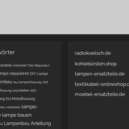
wörter
radiokoelsch.de
kohlebürsten.shop
atzteile
Artemide Tizio Reparatur
lampen-ersatzteile.de
ampe reparieren
DIY Lampe
enbau
e27
e14 lampenfassung
textilkabel-onlineshop.
e27
Fassung anschließen
moebel-ersatzteile.de
ung
E27 Metallfassung
lampe-
 neu verkabeln
e
lampe bauen
Lampenbau Anleitung
au