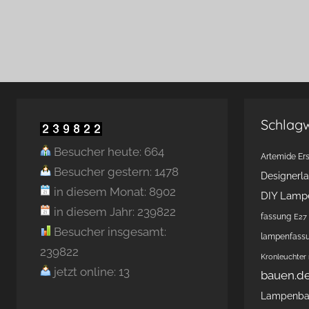
Schlag
Besucher heute: 664
Artemide Ers
Besucher gestern: 1478
Designerl
in diesem Monat: 8902
DIY Lamp
in diesem Jahr: 239822
fassung
E27 
Besucher insgesamt:
lampenfass
239822
Kronleuchter
jetzt online: 13
bauen.d
Lampenb