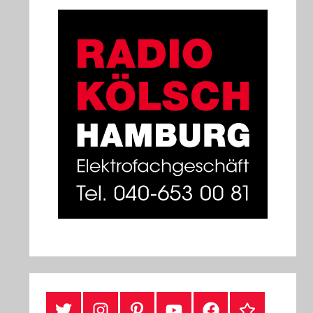
#Twitter
Instagram
Pinterest
YouTube
Facebook
TikTok