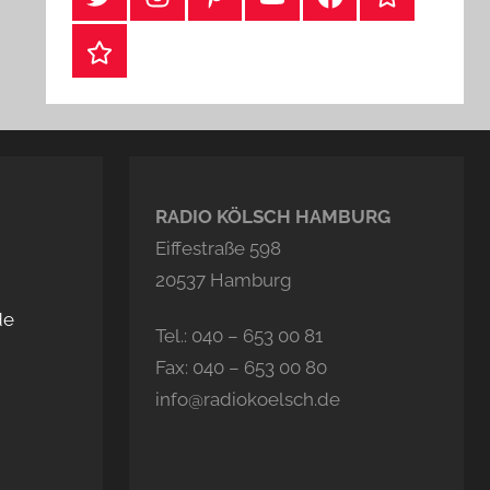
Webshop
RADIO KÖLSCH HAMBURG
Eiffestraße 598
20537 Hamburg
de
Tel.: 040 – 653 00 81
Fax: 040 – 653 00 80
info@radiokoelsch.de