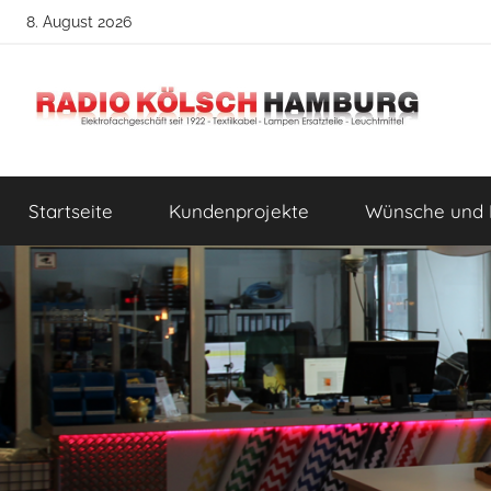
Zum
8. August 2026
Inhalt
springen
Radio
DIY
Lampenbau
Startseite
Kundenprojekte
Wünsche und 
Tipps
Kölsch
Hamburg