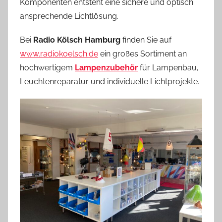
Komponenten entsteht eine sichere und optisch
e
a
ansprechende Lichtlösung.
s
Bei
Radio Kölsch Hamburg
finden Sie auf
www.radiokoelsch.de
ein großes Sortiment an
hochwertigem
Lampenzubehör
für Lampenbau,
Leuchtenreparatur und individuelle Lichtprojekte.