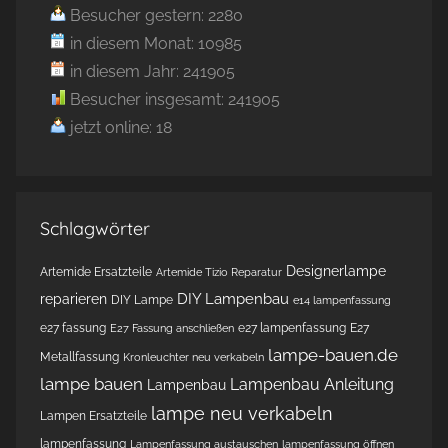
Besucher gestern: 2280
in diesem Monat: 10985
in diesem Jahr: 241905
Besucher insgesamt: 241905
jetzt online: 18
Schlagwörter
Designerlampe
Artemide Ersatzteile
Artemide Tizio Reparatur
DIY Lampenbau
reparieren
DIY Lampe
e14 lampenfassung
e27 fassung
e27 lampenfassung
E27
E27 Fassung anschließen
lampe-bauen.de
Metallfassung
Kronleuchter neu verkabeln
lampe bauen
Lampenbau Anleitung
Lampenbau
lampe neu verkabeln
Lampen Ersatzteile
lampenfassung
Lampenfassung austauschen
lampenfassung öffnen