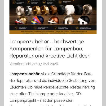
Lampenzubehör – hochwertige
Komponenten für Lampenbau,
Reparatur und kreative Lichtideen
Veröffentlicht am
17. Mai 2026
v
o
Lampenzubehör
ist die Grundlage für den Bau,
n
die Reparatur und die individuelle Gestaltung von
A
Leuchten. Ob neue Pendelleuchte, Restaurierung
n
einer alten Tischlampe oder kreatives DIY-
d
Lampenprojekt – mit den passenden
r