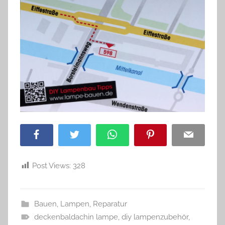
Facebook
Twitter
WhatsApp
Pinterest
Email
Post Views:
328
Bauen
,
Lampen
,
Reparatur
deckenbaldachin lampe
,
diy lampenzubehör
,