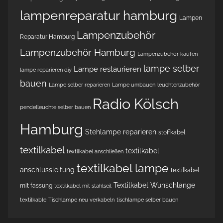
lampenreparatur hamburg
Lampen
Lampenzubehör
Reparatur Hamburg
Lampenzubehör Hamburg
Lampenzubehör kaufen
lampe selber
Lampe restaurieren
lampe reparieren diy
bauen
Lampe selber reparieren
Lampe umbauen
leuchtenzubehör
Radio Kölsch
pendelleuchte selber bauen
Hamburg
Stehlampe reparieren
stoffkabel
textilkabel
textilkabel
textilkabel anschließen
textilkabel lampe
anschlussleitung
textilkabel
Textilkabel Wunschlänge
mit fassung
textilkabel mit stahlseil
textilkable
Tischlampe neu verkabeln
tischlampe selber bauen