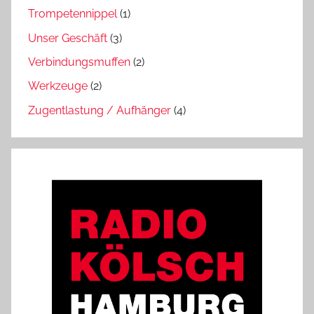
Trompetennippel
(1)
Unser Geschäft
(3)
Verbindungsmuffen
(2)
Werkzeuge
(2)
Zugentlastung / Aufhänger
(4)