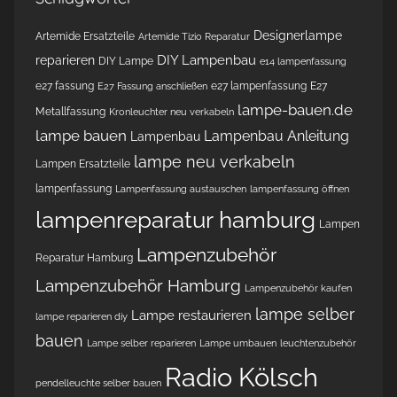
Designerlampe
Artemide Ersatzteile
Artemide Tizio Reparatur
DIY Lampenbau
reparieren
DIY Lampe
e14 lampenfassung
e27 fassung
e27 lampenfassung
E27
E27 Fassung anschließen
lampe-bauen.de
Metallfassung
Kronleuchter neu verkabeln
lampe bauen
Lampenbau Anleitung
Lampenbau
lampe neu verkabeln
Lampen Ersatzteile
lampenfassung
Lampenfassung austauschen
lampenfassung öffnen
lampenreparatur hamburg
Lampen
Lampenzubehör
Reparatur Hamburg
Lampenzubehör Hamburg
Lampenzubehör kaufen
lampe selber
Lampe restaurieren
lampe reparieren diy
bauen
Lampe selber reparieren
Lampe umbauen
leuchtenzubehör
Radio Kölsch
pendelleuchte selber bauen