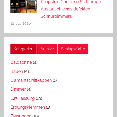
Knapstein Contorno Stehlampe –
Austausch eines defekten
Schnurdimmers
12. Juli 2026
Kategorien
Archive
Schlagwörter
Baldachine
(4)
Bauen
(51)
Diamantschliffkappen
(1)
Dimmer
(4)
E27 Fassung
(13)
Erdungsklemmen
(1)
Fassungen
(18)