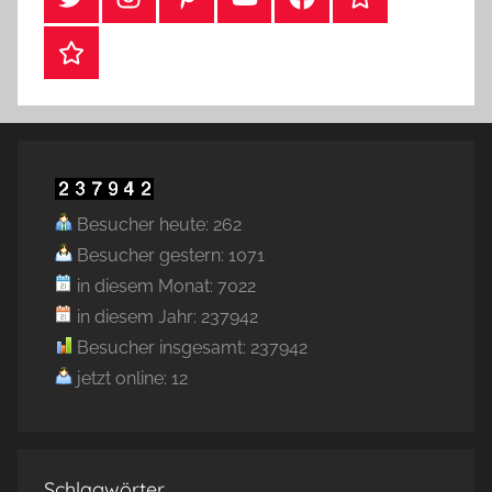
Webshop
Besucher heute: 262
Besucher gestern: 1071
in diesem Monat: 7022
in diesem Jahr: 237942
Besucher insgesamt: 237942
jetzt online: 12
Schlagwörter