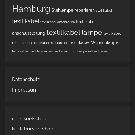
Hamburg
Stehlampe reparieren
stoffkabel
textilkabel
textilkabel
textilkabel anschließen
textilkabel lampe
anschlussleitung
textilkabel
Textilkabel Wunschlänge
mit fassung
textilkabel mit stahlseil
textilkable
Tischlampe neu verkabeln
tischlampe selber bauen
Datenschutz
Impressum
radiokoelsch.de
kohlebürsten.shop