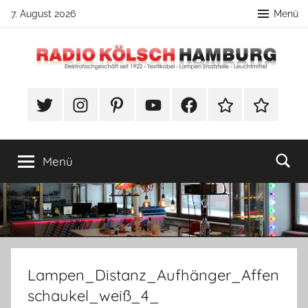
Zum
7. August 2026
Menü
Inhalt
springen
Radio
DIY
Lampenbau
#Twitter
Instagram
Pinterest
YouTube
Facebook
TikTok
Webshop
Kölsch
Tipps
Hamburg
Menü
Lampen_Distanz_Aufhänger_Affen
schaukel_weiß_4_