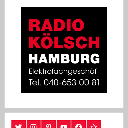
#Twitter
Instagram
Pinterest
YouTube
Facebook
TikTok