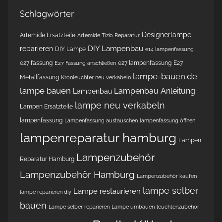
Schlagwörter
Designerlampe
Artemide Ersatzteile
Artemide Tizio Reparatur
DIY Lampenbau
reparieren
DIY Lampe
e14 lampenfassung
e27 fassung
e27 lampenfassung
E27
E27 Fassung anschließen
lampe-bauen.de
Metallfassung
Kronleuchter neu verkabeln
lampe bauen
Lampenbau Anleitung
Lampenbau
lampe neu verkabeln
Lampen Ersatzteile
lampenfassung
Lampenfassung austauschen
lampenfassung öffnen
lampenreparatur hamburg
Lampen
Lampenzubehör
Reparatur Hamburg
Lampenzubehör Hamburg
Lampenzubehör kaufen
lampe selber
Lampe restaurieren
lampe reparieren diy
bauen
Lampe selber reparieren
Lampe umbauen
leuchtenzubehör