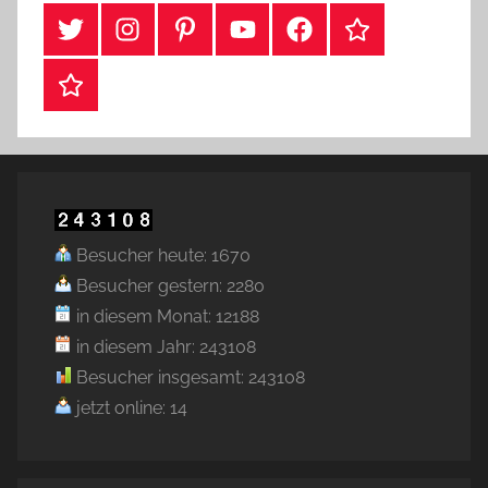
#Twitter
Instagram
Pinterest
YouTube
Facebook
TikTok
Webshop
Besucher heute: 1670
Besucher gestern: 2280
in diesem Monat: 12188
in diesem Jahr: 243108
Besucher insgesamt: 243108
jetzt online: 14