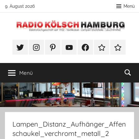
Zum
9. August 2026
Menü
Inhalt
springen
Radio
DIY
Lampenbau
#Twitter
Instagram
Pinterest
YouTube
Facebook
TikTok
Webshop
Kölsch
Tipps
Hamburg
Menü
Lampen_Distanz_Aufhänger_Affen
schaukel_verchromt_metall_2