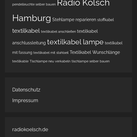
Radio Kölsch
pendelleuchte selber bauen
Hamburg
Stehlampe reparieren
stoffkabel
textilkabel
textilkabel
textilkabel anschließen
textilkabel lampe
anschlussleitung
textilkabel
Textilkabel Wunschlänge
mit fassung
textilkabel mit stahlseil
textilkable
Tischlampe neu verkabeln
tischlampe selber bauen
Datenschutz
Impressum
radiokoelsch.de