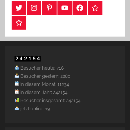
#Twitter
Instagram
Pinterest
YouTube
Facebook
TikTok
Webshop
Besucher heute: 716
Besucher gestern: 2280
in diesem Monat: 11234
in diesem Jahr: 242154
Besucher insgesamt: 242154
jetzt online: 19