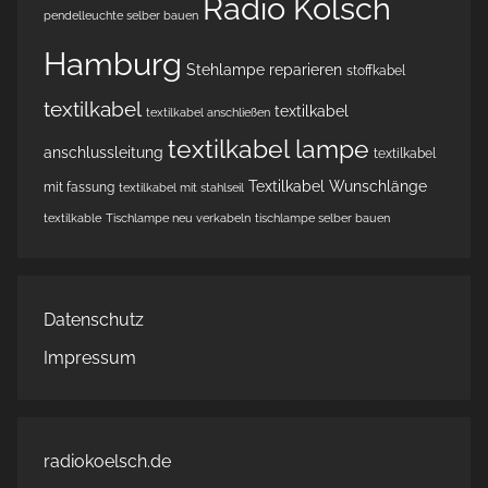
Radio Kölsch
pendelleuchte selber bauen
Hamburg
Stehlampe reparieren
stoffkabel
textilkabel
textilkabel
textilkabel anschließen
textilkabel lampe
anschlussleitung
textilkabel
Textilkabel Wunschlänge
mit fassung
textilkabel mit stahlseil
textilkable
Tischlampe neu verkabeln
tischlampe selber bauen
Datenschutz
Impressum
radiokoelsch.de