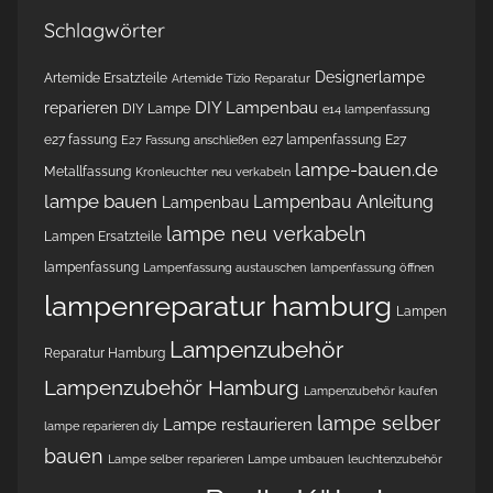
Schlagwörter
Designerlampe
Artemide Ersatzteile
Artemide Tizio Reparatur
DIY Lampenbau
reparieren
DIY Lampe
e14 lampenfassung
e27 fassung
e27 lampenfassung
E27
E27 Fassung anschließen
lampe-bauen.de
Metallfassung
Kronleuchter neu verkabeln
lampe bauen
Lampenbau Anleitung
Lampenbau
lampe neu verkabeln
Lampen Ersatzteile
lampenfassung
Lampenfassung austauschen
lampenfassung öffnen
lampenreparatur hamburg
Lampen
Lampenzubehör
Reparatur Hamburg
Lampenzubehör Hamburg
Lampenzubehör kaufen
lampe selber
Lampe restaurieren
lampe reparieren diy
bauen
Lampe selber reparieren
Lampe umbauen
leuchtenzubehör