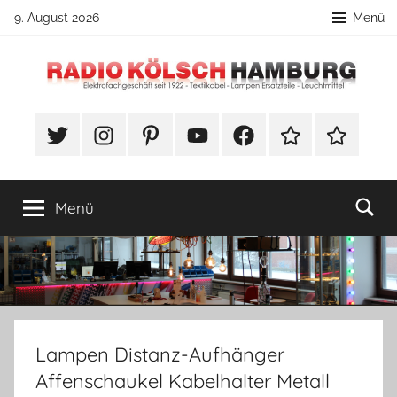
Zum
9. August 2026
Menü
Inhalt
springen
Radio
DIY
Lampenbau
#Twitter
Instagram
Pinterest
YouTube
Facebook
TikTok
Webshop
Kölsch
Tipps
Hamburg
Menü
Lampen Distanz-Aufhänger
Affenschaukel Kabelhalter Metall