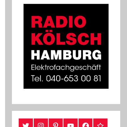
#Twitter
Instagram
Pinterest
YouTube
Facebook
TikTok