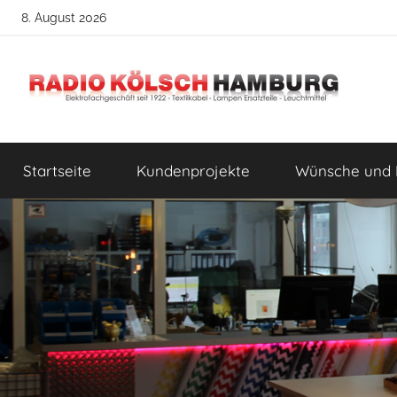
Zum
8. August 2026
Inhalt
springen
Radio
DIY
Lampenbau
Startseite
Kundenprojekte
Wünsche und 
Tipps
Kölsch
Hamburg