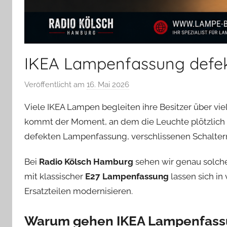
IKEA Lampenfassung defekt
Veröffentlicht am
16. Mai 2026
v
o
Viele IKEA Lampen begleiten ihre Besitzer über vi
n
kommt der Moment, an dem die Leuchte plötzlich nic
A
defekten Lampenfassung, verschlissenen Schaltern
n
d
Bei
Radio Kölsch Hamburg
sehen wir genau solche
r
mit klassischer
E27 Lampenfassung
lassen sich in
e
a
Ersatzteilen modernisieren.
s
Warum gehen IKEA Lampenfass