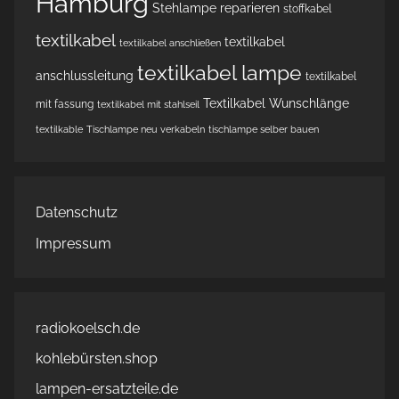
Hamburg
Stehlampe reparieren
stoffkabel
textilkabel
textilkabel
textilkabel anschließen
textilkabel lampe
anschlussleitung
textilkabel
Textilkabel Wunschlänge
mit fassung
textilkabel mit stahlseil
textilkable
Tischlampe neu verkabeln
tischlampe selber bauen
Datenschutz
Impressum
radiokoelsch.de
kohlebürsten.shop
lampen-ersatzteile.de