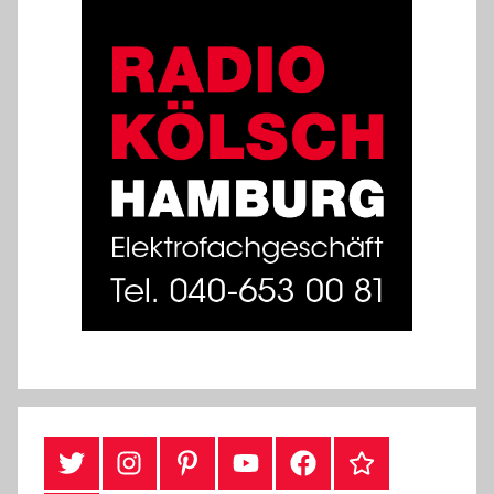
#Twitter
Instagram
Pinterest
YouTube
Facebook
TikTok