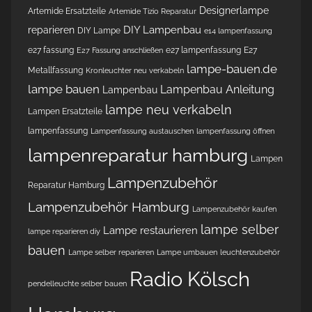
Designerlampe
Artemide Ersatzteile
Artemide Tizio Reparatur
DIY Lampenbau
reparieren
DIY Lampe
e14 lampenfassung
e27 fassung
e27 lampenfassung
E27
E27 Fassung anschließen
lampe-bauen.de
Metallfassung
Kronleuchter neu verkabeln
lampe bauen
Lampenbau Anleitung
Lampenbau
lampe neu verkabeln
Lampen Ersatzteile
lampenfassung
Lampenfassung austauschen
lampenfassung öffnen
lampenreparatur hamburg
Lampen
Lampenzubehör
Reparatur Hamburg
Lampenzubehör Hamburg
Lampenzubehör kaufen
lampe selber
Lampe restaurieren
lampe reparieren diy
bauen
Lampe selber reparieren
Lampe umbauen
leuchtenzubehör
Radio Kölsch
pendelleuchte selber bauen