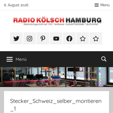
Zum
6. August 2026
Menü
Inhalt
springen
Radio
DIY
Lampenbau
#Twitter
Instagram
Pinterest
YouTube
Facebook
TikTok
Webshop
Kölsch
Tipps
Hamburg
Menü
Stecker_Schweiz_selber_montieren
_1