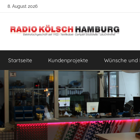
Zum
8. August 2026
Inhalt
springen
Radio
DIY
Lampenbau
Startseite
Kundenprojekte
Wünsche und 
Tipps
Kölsch
Hamburg