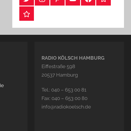
Webshop
RADIO KÖLSCH HAMBURG
Eiffestraße 598
20537 Hamburg
de
Tel.: 040 – 653 00 81
Fax: 040 – 653 00 80
info@radiokoelsch.de