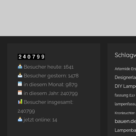
Schlag
Besucher heute: 1641
Artemide Ers
Besucher gestern: 1478
Designerl
in diesem Monat: 9879
DIY Lamp
in diesem Jahr: 240799
fassung
E27 
Besucher insgesamt:
lampenfass
240799
Kronleuchter
jetzt online: 14
bauen.d
Lampenb