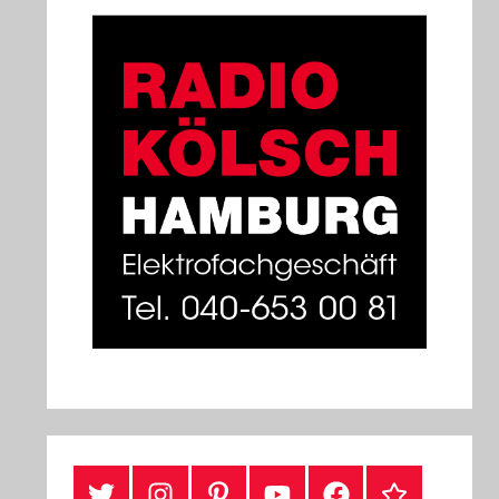
#Twitter
Instagram
Pinterest
YouTube
Facebook
TikTok