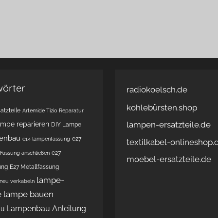
wörter
radiokoelsch.de
kohlebürsten.shop
atzteile
Artemide Tizio Reparatur
lampen-ersatzteile.de
ampe reparieren
DIY Lampe
enbau
e27
e14 lampenfassung
textilkabel-onlineshop.
e27
Fassung anschließen
moebel-ersatzteile.de
ung
E27 Metallfassung
lampe-
 neu verkabeln
e
lampe bauen
Lampenbau Anleitung
au