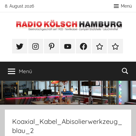
Zum
8. August 2026
Menü
Inhalt
springen
Radio
DIY
Lampenbau
#Twitter
Instagram
Pinterest
YouTube
Facebook
TikTok
Webshop
Kölsch
Tipps
Hamburg
Menü
Koaxial_Kabel_Abisolierwerkzeug_
blau_2