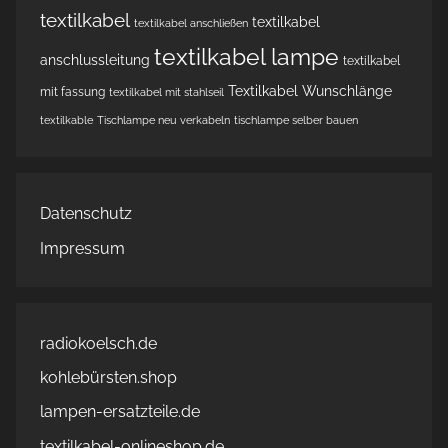
textilkabel
textilkabel
textilkabel anschließen
textilkabel lampe
anschlussleitung
textilkabel
Textilkabel Wunschlänge
mit fassung
textilkabel mit stahlseil
textilkable
Tischlampe neu verkabeln
tischlampe selber bauen
Datenschutz
Impressum
radiokoelsch.de
kohlebürsten.shop
lampen-ersatzteile.de
textilkabel-onlineshop.de