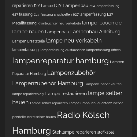
DIY Lampenbau
reparieren
DIY Lampe
e14 lampenfassung
e27 fassung
e27 lampenfassung
E27
E27 Fassung anschließen
lampe-bauen.de
Metallfassung
Kronleuchter neu verkabeln
lampe bauen
Lampenbau Anleitung
Lampenbau
lampe neu verkabeln
Lampen Ersatzteile
lampenfassung
Lampenfassung austauschen
lampenfassung öffnen
lampenreparatur hamburg
Lampen
Lampenzubehör
Reparatur Hamburg
Lampenzubehör Hamburg
Lampenzubehör kaufen
lampe selber
Lampe restaurieren
lampe reparieren diy
bauen
Lampe selber reparieren
Lampe umbauen
leuchtenzubehör
Radio Kölsch
pendelleuchte selber bauen
Hamburg
Stehlampe reparieren
stoffkabel