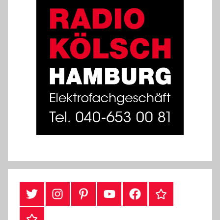
#Twitter
Instagram
Pinterest
YouTube
Facebook
TikTok
Webshop